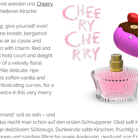
 und wenden uns
Cheery
heiteren Kirsche:
g, give yourself over!
one breath, bergamot
the air as cassis and
gn with charm. Red and
t hold court and delight
y of a velvety floral
ile delicate, ripe
es soften vanilla and
ntoxicating curves, for a
gence in this very merry
rmand“ soll es sein – und
 das riecht man schon auf den ersten Schnupperer: Obst satt 
e deliziösem Süßzeugs. Dunkelrote satte Kirschen, fruchtig-s
ngen und samtige Pfirsiche sowie Aprikosen, gesäumt von E