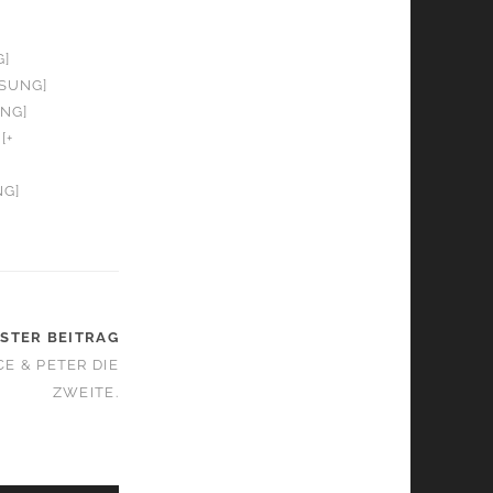
G]
OSUNG]
UNG]
[+
NG]
STER BEITRAG
 & PETER DIE Z
WEITE.