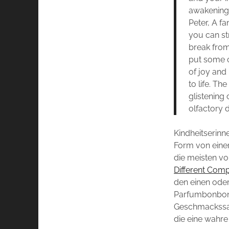
awakening 
Peter, A f
you can st
break from 
put some c
of joy and 
to life. T
glistening
olfactory d
Kindheitserinne
Form von einer
die meisten vo
Different Com
den einen oder
Parfumbonbons
Geschmackssach
die eine wahr