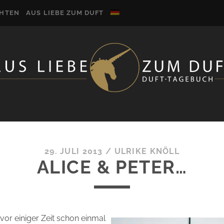
CHTEN
AUS LIEBE ZUM DUFT
29. JULI 2013
/
ULRIKE KNÖLL
ALICE & PETER…
 vor einiger Zeit schon einmal