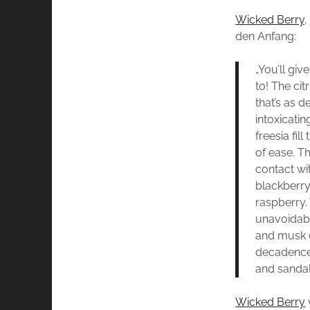
Wicked Berry
,
den Anfang:
„You’ll give
to! The ci
that’s as de
intoxicating
freesia fill
of ease. T
contact wi
blackberry
raspberry.
unavoidab
and musk c
decadence,
and sanda
Wicked Berry