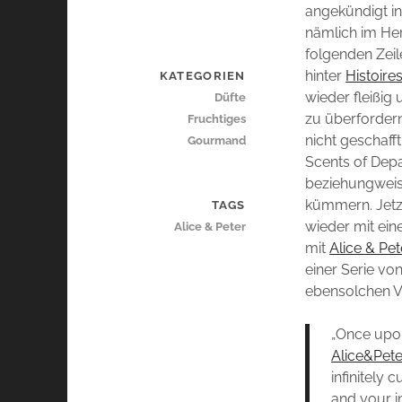
angekündigt in
nämlich im Her
folgenden Zeil
hinter
Histoire
KATEGORIEN
wieder fleißig
Düfte
zu überforder
Fruchtiges
nicht geschaff
Gourmand
Scents of Depa
beziehungwei
kümmern. Jetz
TAGS
wieder mit ein
Alice & Peter
mit
Alice & Pet
einer Serie v
ebensolchen 
„Once upon
Alice&Pete
infinitely 
and your i