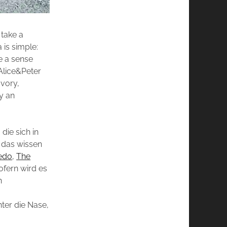
 take a
 is simple:
e a sense
 Alice&Peter
avory,
y an
die sich in
– das wissen
edo
,
The
fern wird es
n
ter die Nase,