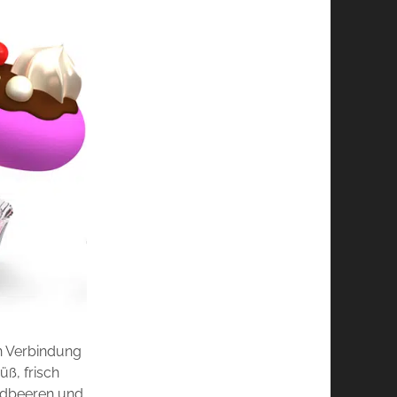
in Verbindung
üß, frisch
rdbeeren und