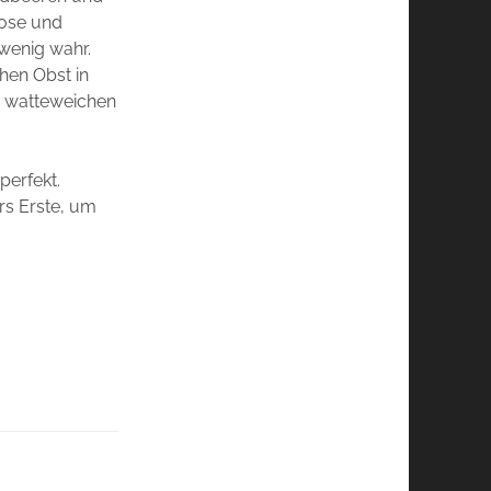
rose und
 wenig wahr.
hen Obst in
in watteweichen
perfekt.
rs Erste, um