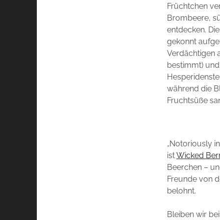
Früchtchen ver
Brombeere, sü
entdecken. Die
gekonnt aufgef
Verdächtigen a
bestimmt) und,
Hesperidenster
während die Bl
Fruchtsüße san
„Notoriously in
ist
Wicked Ber
Beerchen – und
Freunde von de
belohnt.
Bleiben wir bei