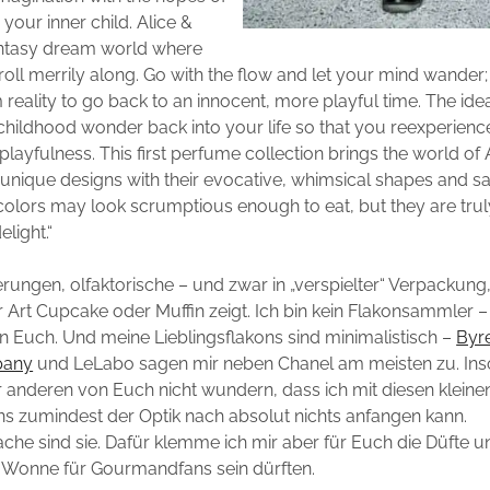
your inner child. Alice &
antasy dream world where
roll merrily along. Go with the flow and let your mind wander;
reality to go back to an innocent, more playful time. The idea
hildhood wonder back into your life so that you reexperienc
playfulness. This first perfume collection brings the world of
he unique designs with their evocative, whimsical shapes and s
 colors may look scrumptious enough to eat, but they are trul
elight.“
rungen, olfaktorische – und zwar in „verspielter“ Verpackung, 
 Art Cupcake oder Muffin zeigt. Ich bin kein Flakonsammler 
n Euch. Und meine Lieblingsflakons sind minimalistisch –
Byr
pany
und LeLabo sagen mir neben Chanel am meisten zu. Inso
 anderen von Euch nicht wundern, dass ich mit diesen kleine
 zumindest der Optik nach absolut nichts anfangen kann.
e sind sie. Dafür klemme ich mir aber für Euch die Düfte un
e Wonne für Gourmandfans sein dürften.