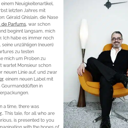
 einem Neuigkeitenartikel,
bst letzten Jahres mit
en: Gérald Ghislain, die Nase
s de Parfums
, war schon
 und beginnt langsam, mich
n: Ich habe es immer noch
t, seine unzähligen (neuen)
rtures zu testen
se mich um Proben zu
t wartet Monsieur schon
er neuen Linie auf, und zwar
er
, einem neuen Label mit
on Gourmanddüften in
Verpackungen.
 a time, there was
r
… This tale, for all who are
curious, is presented to you
magination with the hopes of