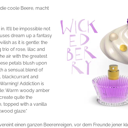
 die coole Beere, macht
 in. It’ll be impossible not
truses dream up a fantasy
vilish as it is gentle: the
 trio of rose, lilac and
 the air with the greatest
hese petals blush upon
th a sensual blend of
, blackcurrant and
 Warning! Addiction is
le: Warm woody amber
reate quite the
 topped with a vanilla
lwood glaze.“
vereint einen ganzen Beerenreigen, vor dem Freunde jener kl