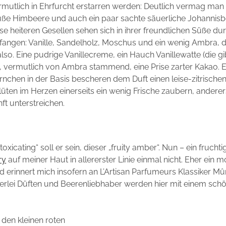
mutlich in Ehrfurcht erstarren werden: Deutlich vermag man 
ße Himbeere und auch ein paar sachte säuerliche Johannisb
se heiteren Gesellen sehen sich in ihrer freundlichen Süße dur
angen: Vanille, Sandelholz, Moschus und ein wenig Ambra, d
lso. Eine pudrige Vanillecreme, ein Hauch Vanillewatte (die g
 vermutlich von Ambra stammend, eine Prise zarter Kakao. E
nchen in der Basis bescheren dem Duft einen leise-zitrische
üten im Herzen einerseits ein wenig Frische zaubern, anderers
ft unterstreichen.
toxicating“ soll er sein, dieser „fruity amber“. Nun – ein fruch
ry
auf meiner Haut in allererster Linie einmal nicht. Eher ein 
 erinnert mich insofern an L’Artisan Parfumeurs Klassiker Mû
rlei Düften und Beerenliebhaber werden hier mit einem schö
 den kleinen roten