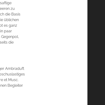
saftige
eeren zu
ch die Basis
ie üblichen
ibt es ganz
in paar
n Gegenpol,
eits die
tiger Ambraduft
moschuslastiges
re et Musc.
nen Begleiter