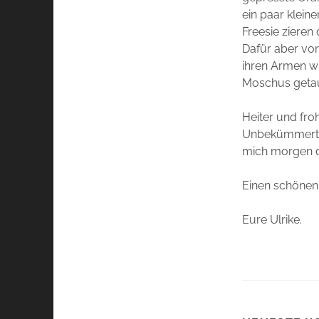
ein paar klein
Freesie zieren
Dafür aber von
ihren Armen wi
Moschus getau
Heiter und froh
Unbekümmert u
mich morgen d
Einen schönen
Eure Ulrike.