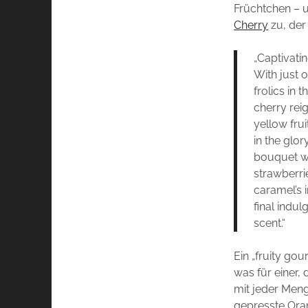
Früchtchen –
Cherry
zu, der 
„Captivatin
With just 
frolics in 
cherry rei
yellow frui
in the glor
bouquet wh
strawberri
caramel’s i
final indul
scent.“
Ein „fruity gou
was für einer,
mit jeder Meng
gepresste Ora