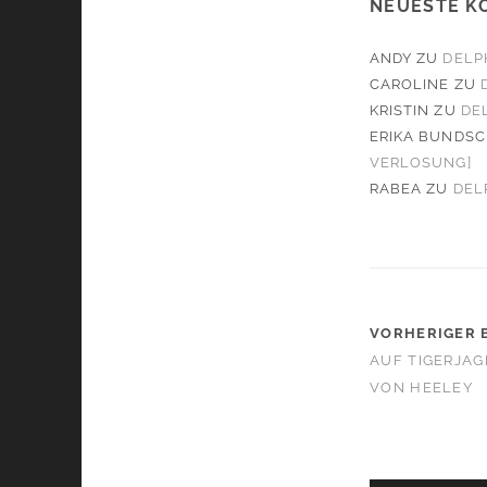
NEUESTE K
ANDY
ZU
DELP
CAROLINE
ZU
KRISTIN
ZU
DE
ERIKA BUNDS
VERLOSUNG]
RABEA
ZU
DEL
VORHERIGER 
AUF TIGERJAGD
VON HEELEY