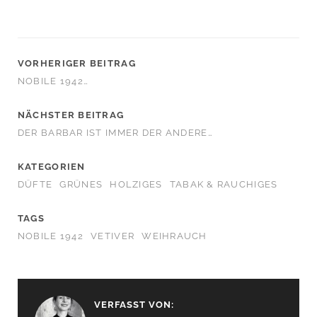
VORHERIGER BEITRAG
NOBILE 1942…
NÄCHSTER BEITRAG
DER BARBAR IST IMMER DER ANDERE…
KATEGORIEN
DÜFTE
GRÜNES
HOLZIGES
TABAK & RAUCHIGES
TAGS
NOBILE 1942
VETIVER
WEIHRAUCH
VERFASST VON: