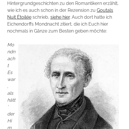
Hintergrundgeschichten zu den Romantikern erzählt,
wie ich es auch schon in der Rezension zu
Goutals
Nuit Étoilée
schrieb,
siehe hier
. Auch dort hatte ich
Eichendorffs Mondnacht zitiert, die ich Euch hier
nochmals in Gänze zum Besten geben möchte:
Mo
ndn
ach
t
Es
war
,
als
hätt
’
der
Hi
m