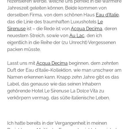
rezensieren werde, welche uns perfekt in die wärmere
Jahreszeit geleiten können. Beide kommen von
derselben Firma, von dem schönen Haus
Eau d’Italie
,
das die Linie des traumhaften Luxushotels
Le
Sirenuse
ist – die Rede ist von
Acqua Decima
, deren
neuestem Streich, sowie von
Au Lac
, den ich
eigentlich in die Reihe der (zu Unrecht) Vergessenen
packen müsste.
Lasst uns mit
Acqua Decima
beginnen, dem zehnten
Duft der Eau d’Italie-Kollektion, wie man unschwer am
Namen erkennen kann. Knapp zehn Jahre gibt es das
Label, das genauso wie das seinen Inhabern
gehörende Hotel Le Sirenuse La Dolce Vita zu
verkörpern vermag, das süße italienische Leben.
Ich hatte bereits in der Vergangenheit in meinen