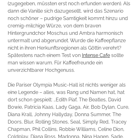
(zugegeben, müssten erst noch erfunden werden). Als
dann die Vanille sich dazugesellt, wird das Szenario
noch schöner – pudrige Samtigkeit kommt hinzu und
cremig-milchige Würze, von dem braven
Hintergrundchor Moschus und Ambra harmonisch
untermalt und abgerundet. Wurde die Kaffeepflanze
nicht in ihren Herkunftsregionen als Göttin verehrt?
Spätestens nach einem Test von
Intense Cafe
sollte
man wissen warum. Für Kaffeefreunde ein
unverzichtbarer Hochgenuss.
Die Pariser Olympia Music-Hall ist nichts weniger als
eine Legende – alles, was Rang und Namen hat, hat
dort schon gespielt: …Edith Piaf, The Beatles, David
Bowie, Patricia Kaas, Lady Gaga, Air, Bob Dylan, Cure,
Diana Krall, Johnny Hallyday, Donna Summer, The
Doors, Blur, Rolling Stones, Seal, Simply Red, Tracey
Chapman, Phil Collins, Robbie Williams, Celine Dion,
Coldplay, Diana Ross, Madonna, Nina Hagen, Sade,