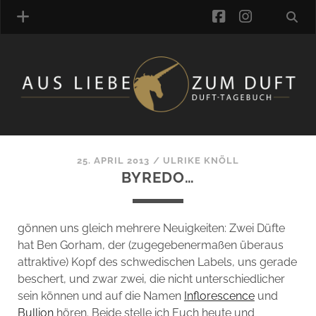
facebook
instagra
ÜBER UNS
DUFTVERZEICHNIS
MANUFAKTUREN
DUFTNOTEN
25. APRIL 2013
/
ULRIKE KNÖLL
BYREDO…
KOMMENTARE
KATEGORIEN
SCHLAGWORTE
gönnen uns gleich mehrere Neuigkeiten: Zwei Düfte
LINK-SAMMLUNG
hat Ben Gorham, der (zugegebenermaßen überaus
ARTIKEL-ARCHIV
attraktive) Kopf des schwedischen Labels, uns gerade
beschert, und zwar zwei, die nicht unterschiedlicher
ONLINE-SHOP
sein können und auf die Namen
Inflorescence
und
DAS ALZD-TEAM
Bullion
hören. Beide stelle ich Euch heute und