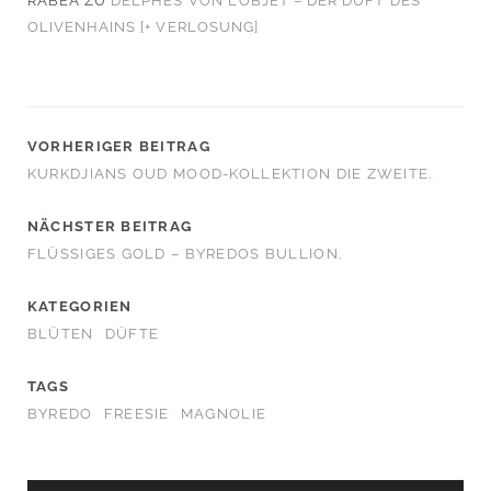
RABEA
ZU
DELPHES VON L’OBJET – DER DUFT DES
OLIVENHAINS [+ VERLOSUNG]
VORHERIGER BEITRAG
KURKDJIANS OUD MOOD-KOLLEKTION DIE ZWEITE.
NÄCHSTER BEITRAG
FLÜSSIGES GOLD – BYREDOS BULLION.
KATEGORIEN
BLÜTEN
DÜFTE
TAGS
BYREDO
FREESIE
MAGNOLIE