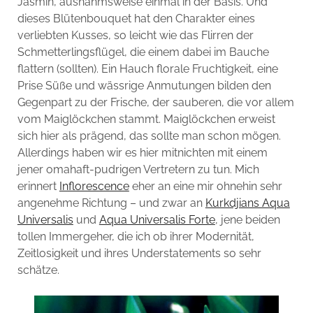
Jasmin, ausnahmsweise einmal in der Basis. Und
dieses Blütenbouquet hat den Charakter eines
verliebten Kusses, so leicht wie das Flirren der
Schmetterlingsflügel, die einem dabei im Bauche
flattern (sollten). Ein Hauch florale Fruchtigkeit, eine
Prise Süße und wässrige Anmutungen bilden den
Gegenpart zu der Frische, der sauberen, die vor allem
vom Maiglöckchen stammt. Maiglöckchen erweist
sich hier als prägend, das sollte man schon mögen.
Allerdings haben wir es hier mitnichten mit einem
jener omahaft-pudrigen Vertretern zu tun. Mich
erinnert
Inflorescence
eher an eine mir ohnehin sehr
angenehme Richtung – und zwar an
Kurkdjians Aqua
Universalis
und
Aqua Universalis Forte
, jene beiden
tollen Immergeher, die ich ob ihrer Modernität,
Zeitlosigkeit und ihres Understatements so sehr
schätze.