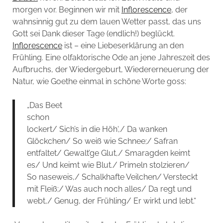
morgen vor. Beginnen wir mit
Inflorescence
, der
wahnsinnig gut zu dem lauen Wetter passt, das uns
Gott sei Dank dieser Tage (endlich!) beglückt.
Inflorescence
ist – eine Liebeserklärung an den
Frühling. Eine olfaktorische Ode an jene Jahreszeit des
Aufbruchs, der Wiedergeburt, Wiedererneuerung der
Natur, wie Goethe einmal in schöne Worte goss:
„Das Beet
schon
lockert/ Sich’s in die Höh‘,/ Da wanken
Glöckchen/ So weiß wie Schnee;/ Safran
entfaltet/ Gewalt’ge Glut,/ Smaragden keimt
es/ Und keimt wie Blut./ Primeln stolzieren/
So naseweis,/ Schalkhafte Veilchen/ Versteckt
mit Fleiß;/ Was auch noch alles/ Da regt und
webt,/ Genug, der Frühling/ Er wirkt und lebt.“