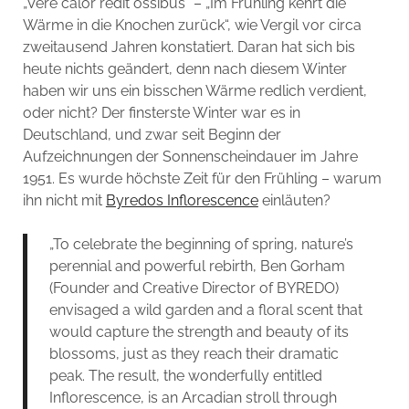
„Vere calor redit ossibus“ – „Im Frühling kehrt die
Wärme in die Knochen zurück“, wie Vergil vor circa
zweitausend Jahren konstatiert. Daran hat sich bis
heute nichts geändert, denn nach diesem Winter
haben wir uns ein bisschen Wärme redlich verdient,
oder nicht? Der finsterste Winter war es in
Deutschland, und zwar seit Beginn der
Aufzeichnungen der Sonnenscheindauer im Jahre
1951. Es wurde höchste Zeit für den Frühling – warum
ihn nicht mit
Byredos Inflorescence
einläuten?
„To celebrate the beginning of spring, nature’s
perennial and powerful rebirth, Ben Gorham
(Founder and Creative Director of BYREDO)
envisaged a wild garden and a floral scent that
would capture the strength and beauty of its
blossoms, just as they reach their dramatic
peak. The result, the wonderfully entitled
Inflorescence, is an Arcadian stroll through