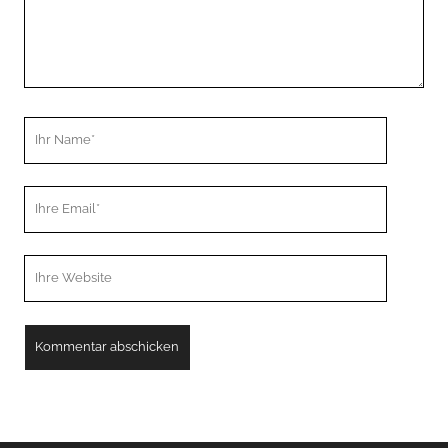
Ihr
Name
Ihre
Email
Webseiten
URL
A
l