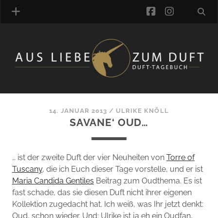
facebook
instagra
ÜBER UNS
DUFTVERZEICHNIS
MANUFAKTUREN
DUFTNOTEN
14. JANUAR 2013
/
ULRIKE KNÖLL
SAVANE‘ OUD…
KOMMENTARE
KATEGORIEN
SCHLAGWORTE
… ist der zweite Duft der vier Neuheiten von
Torre of
LINK-SAMMLUNG
Tuscany
, die ich Euch dieser Tage vorstelle, und er ist
ARTIKEL-ARCHIV
Maria Candida Gentiles
Beitrag zum Oudthema. Es ist
fast schade, das sie diesen Duft nicht ihrer eigenen
ONLINE-SHOP
Kollektion zugedacht hat. Ich weiß, was Ihr jetzt denkt:
DAS ALZD-TEAM
Oud, schon wieder. Und: Ulrike ist ja eh ein Oudfan,