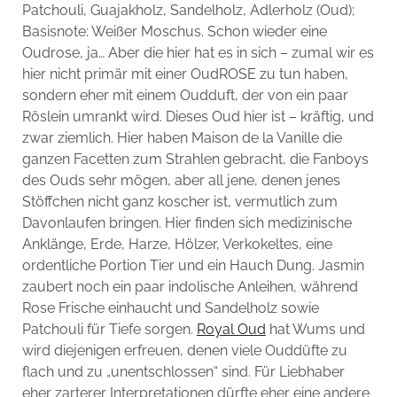
Patchouli, Guajakholz, Sandelholz, Adlerholz (Oud);
Basisnote: Weißer Moschus. Schon wieder eine
Oudrose, ja… Aber die hier hat es in sich – zumal wir es
hier nicht primär mit einer OudROSE zu tun haben,
sondern eher mit einem Oudduft, der von ein paar
Röslein umrankt wird. Dieses Oud hier ist – kräftig, und
zwar ziemlich. Hier haben Maison de la Vanille die
ganzen Facetten zum Strahlen gebracht, die Fanboys
des Ouds sehr mögen, aber all jene, denen jenes
Stöffchen nicht ganz koscher ist, vermutlich zum
Davonlaufen bringen. Hier finden sich medizinische
Anklänge, Erde, Harze, Hölzer, Verkokeltes, eine
ordentliche Portion Tier und ein Hauch Dung. Jasmin
zaubert noch ein paar indolische Anleihen, während
Rose Frische einhaucht und Sandelholz sowie
Patchouli für Tiefe sorgen.
Royal Oud
hat Wums und
wird diejenigen erfreuen, denen viele Ouddüfte zu
flach und zu „unentschlossen“ sind. Für Liebhaber
eher zarterer Interpretationen dürfte eher eine andere