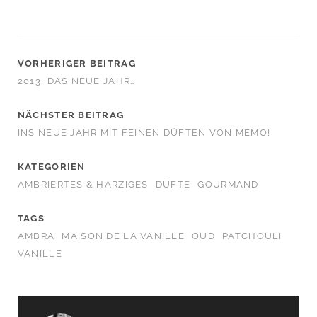
VORHERIGER BEITRAG
2013, DAS NEUE JAHR…
NÄCHSTER BEITRAG
INS NEUE JAHR MIT FEINEN DÜFTEN VON MEMO!
KATEGORIEN
AMBRIERTES & HARZIGES
DÜFTE
GOURMAND
TAGS
AMBRA
MAISON DE LA VANILLE
OUD
PATCHOULI
VANILLE