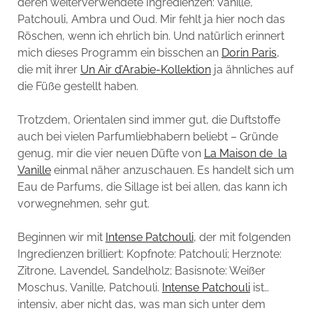
deren weiterverwendete Ingredienzen: Vanille,
Patchouli, Ambra und Oud. Mir fehlt ja hier noch das
Röschen, wenn ich ehrlich bin. Und natürlich erinnert
mich dieses Programm ein bisschen an
Dorin Paris
,
die mit ihrer
Un Air d’Arabie-Kollektion
ja ähnliches auf
die Füße gestellt haben.
Trotzdem, Orientalen sind immer gut, die Duftstoffe
auch bei vielen Parfumliebhabern beliebt – Gründe
genug, mir die vier neuen Düfte von
La Maison de la
Vanille
einmal näher anzuschauen. Es handelt sich um
Eau de Parfums, die Sillage ist bei allen, das kann ich
vorwegnehmen, sehr gut.
Beginnen wir mit
Intense Patchouli
, der mit folgenden
Ingredienzen brilliert: Kopfnote: Patchouli; Herznote:
Zitrone, Lavendel, Sandelholz; Basisnote: Weißer
Moschus, Vanille, Patchouli.
Intense Patchouli
ist…
intensiv, aber nicht das, was man sich unter dem