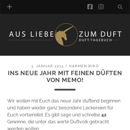
facebook
instagra
ÜBER UNS
DUFTVERZEICHNIS
MANUFAKTUREN
DUFTNOTEN
3. JANUAR 2013
/
HARMEN BIRÓ
INS NEUE JAHR MIT FEINEN DÜFTEN
KOMMENTARE
VON MEMO!
KATEGORIEN
SCHLAGWORTE
LINK-SAMMLUNG
Wir wollen mit Euch das neue Jahr duftend beginnen
ARTIKEL-ARCHIV
und haben wieder ganz besondere Leckereien für
Euch vorbereitet. Es gibt sage und schreibe
42
ONLINE-SHOP
Gewinne, die unter das werte Duftvolk gebracht
DAS ALZD-TEAM
werden wollen.