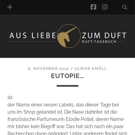
facebook
instagra
ÜBER UNS
DUFTVERZEICHNIS
MANUFAKTUREN
DUFTNOTEN
8. NOVEMBER 2012
/
ULRIKE KNÖLL
EUTOPIE…
KOMMENTARE
KATEGORIEN
SCHLAGWORTE
ist
LINK-SAMMLUNG
der Name eines neuen Labels, das dieser Tage bei
ARTIKEL-ARCHIV
uns im Shop gelandet ist. Die Nase dahinter ist die
französische Parfumeurin Elodie Pollet, deren Name
ONLINE-SHOP
mir bisher kein Begriff war. Das hat sich nach ein paar
DAS ALZD-TEAM
Recherchen dann geändert: Unter anderem findet sich