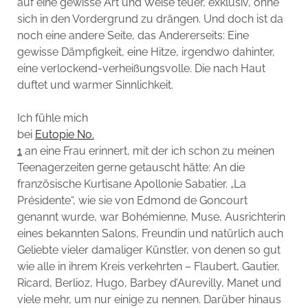
auf eine gewisse Art und Weise teuer, exklusiv, ohne
sich in den Vordergrund zu drängen. Und doch ist da
noch eine andere Seite, das Andererseits: Eine
gewisse Dämpfigkeit, eine Hitze, irgendwo dahinter,
eine verlockend-verheißungsvolle. Die nach Haut
duftet und warmer Sinnlichkeit.
Ich fühle mich
bei
Eutopie No.
1
an eine Frau erinnert, mit der ich schon zu meinen
Teenagerzeiten gerne getauscht hätte: An die
französische Kurtisane Apollonie Sabatier. „La
Présidente“, wie sie von Edmond de Goncourt
genannt wurde, war Bohémienne, Muse, Ausrichterin
eines bekannten Salons, Freundin und natürlich auch
Geliebte vieler damaliger Künstler, von denen so gut
wie alle in ihrem Kreis verkehrten – Flaubert, Gautier,
Ricard, Berlioz, Hugo, Barbey d’Aurevilly, Manet und
viele mehr, um nur einige zu nennen. Darüber hinaus