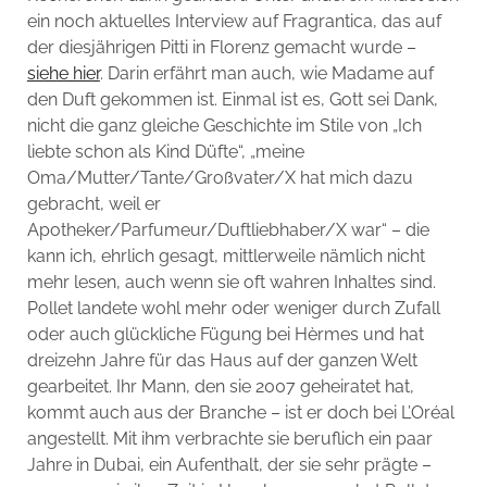
ein noch aktuelles Interview auf Fragrantica, das auf
der diesjährigen Pitti in Florenz gemacht wurde –
siehe hier
. Darin erfährt man auch, wie Madame auf
den Duft gekommen ist. Einmal ist es, Gott sei Dank,
nicht die ganz gleiche Geschichte im Stile von „Ich
liebte schon als Kind Düfte“, „meine
Oma/Mutter/Tante/Großvater/X hat mich dazu
gebracht, weil er
Apotheker/Parfumeur/Duftliebhaber/X war“ – die
kann ich, ehrlich gesagt, mittlerweile nämlich nicht
mehr lesen, auch wenn sie oft wahren Inhaltes sind.
Pollet landete wohl mehr oder weniger durch Zufall
oder auch glückliche Fügung bei Hèrmes und hat
dreizehn Jahre für das Haus auf der ganzen Welt
gearbeitet. Ihr Mann, den sie 2007 geheiratet hat,
kommt auch aus der Branche – ist er doch bei L’Oréal
angestellt. Mit ihm verbrachte sie beruflich ein paar
Jahre in Dubai, ein Aufenthalt, der sie sehr prägte –