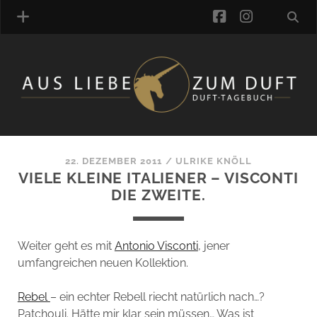
facebook
instagra
ÜBER UNS
DUFTVERZEICHNIS
MANUFAKTUREN
DUFTNOTEN
22. DEZEMBER 2011
/
ULRIKE KNÖLL
VIELE KLEINE ITALIENER – VISCONTI
KOMMENTARE
DIE ZWEITE.
KATEGORIEN
SCHLAGWORTE
LINK-SAMMLUNG
Weiter geht es mit
Antonio Visconti
, jener
ARTIKEL-ARCHIV
umfangreichen neuen Kollektion.
ONLINE-SHOP
Rebel
– ein echter Rebell riecht natürlich nach…?
DAS ALZD-TEAM
Patchouli. Hätte mir klar sein müssen… Was ist