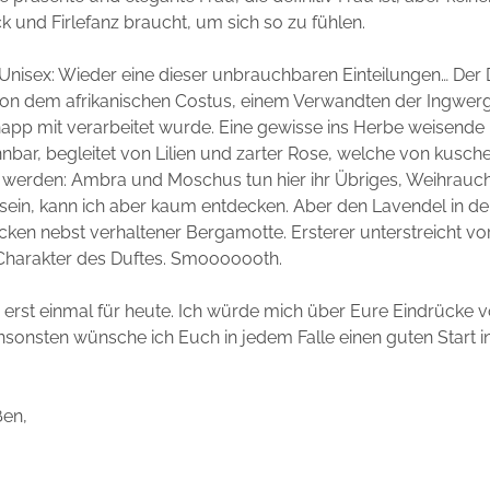
 und Firlefanz braucht, um sich so zu fühlen.
nisex: Wieder eine dieser unbrauchbaren Einteilungen… Der D
n dem afrikanischen Costus, einem Verwandten der Ingwer
knapp mit verarbeitet wurde. Eine gewisse ins Herbe weisende F
nbar, begleitet von Lilien und zarter Rose, welche von kusc
 werden: Ambra und Moschus tun hier ihr Übriges, Weihrauch
 sein, kann ich aber kaum entdecken. Aber den Lavendel in d
cken nebst verhaltener Bergamotte. Ersterer unterstreicht vor
harakter des Duftes. Smooooooth.
 erst einmal für heute. Ich würde mich über Eure Eindrücke 
Ansonsten wünsche ich Euch in jedem Falle einen guten Start 
ßen,