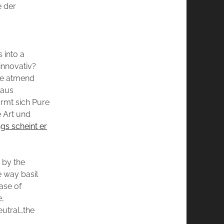
e der
s into a
 innovativ?
efe atmend
 aus
ormt sich Pure
e Art und
gs scheint er
 by the
e way basil
ase of
e,
neutral…the