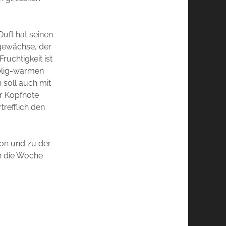
uft hat seinen
gewächse, der
ruchtigkeit ist
helig-warmen
 soll auch mit
er Kopfnote
trefflich den
von und zu der
in die Woche