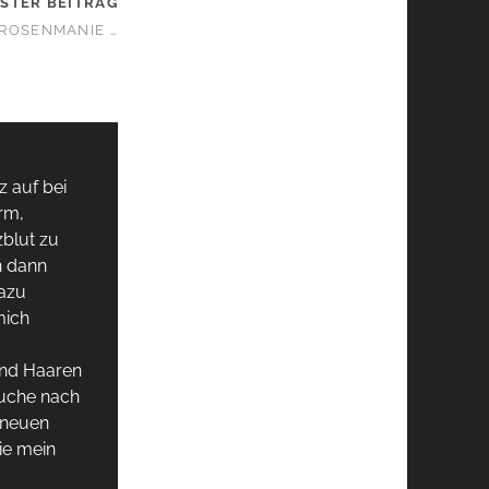
STER BEITRAG
EROSENMANIE …
z auf bei
rm,
zblut zu
n dann
dazu
mich
und Haaren
Suche nach
 neuen
ie mein