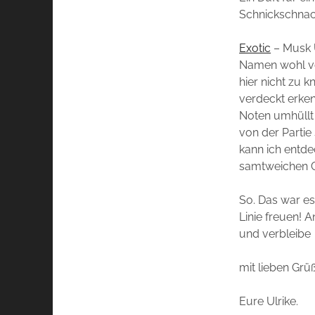
Schnickschnack
Exotic
– Musk U
Namen wohl vo
hier nicht zu 
verdeckt erken
Noten umhüllt
von der Partie
kann ich entde
samtweichen C
So. Das war es
Linie freuen! 
und verbleibe
mit lieben Grü
Eure Ulrike.