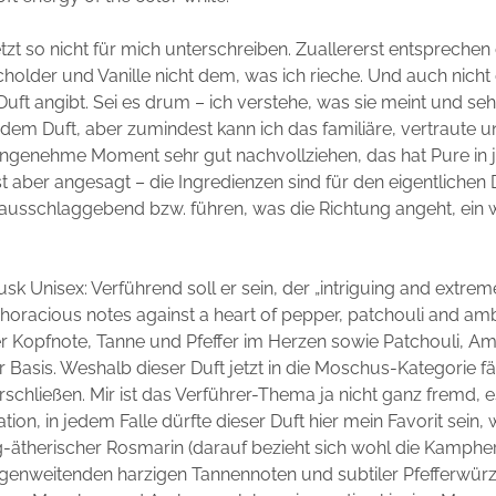
etzt so nicht für mich unterschreiben. Zuallererst entsprechen
holder und Vanille nicht dem, was ich rieche. Und auch nich
Duft angibt. Sei es drum – ich verstehe, was sie meint und se
 dem Duft, aber zumindest kann ich das familiäre, vertraute 
ngenehme Moment sehr gut nachvollziehen, das hat Pure in j
ist aber angesagt – die Ingredienzen sind für den eigentlichen 
ausschlaggebend bzw. führen, was die Richtung angeht, ein w
sk Unisex: Verführend soll er sein, der „intriguing and extrem
oracious notes against a heart of pepper, patchouli and amb
r Kopfnote, Tanne und Pfeffer im Herzen sowie Patchouli, A
Basis. Weshalb dieser Duft jetzt in die Moschus-Kategorie fäll
erschließen. Mir ist das Verführer-Thema ja nicht ganz fremd, 
tion, in jedem Falle dürfte dieser Duft hier mein Favorit sein, 
g-ätherischer Rosmarin (darauf bezieht sich wohl die Kamphe
ngenweitenden harzigen Tannennoten und subtiler Pfefferwür