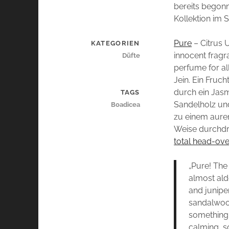
bereits begonn
Kollektion im 
Pure
– Citrus 
KATEGORIEN
innocent fragra
Düfte
perfume for all
Jein. Ein Fruc
durch ein Jas
TAGS
Sandelholz und
Boadicea
zu einem auren
Weise durchdri
total head-ove
„Pure! The
almost ald
and junipe
sandalwood
something a
calming, so