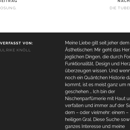
BEITRAG
NÄCH
LOSUNG.
DIE TUB
Meine Liebe gilt seit jeher dem
VERFASST VON:
Ästhetischen: Mir geht das Her
ULRIKE KNÖLL
jeglichen Dingen, die durch Fo
Funktionalität, Design und Her
überzeugen wissen. Und wen
noch ein Quäntchen Historie 
kommt, ist es meist ganz um 
geschehen … Ich bin der
Nischenparfümerie mit Haut 
verfallen und immer auf der 
dem – oder vielmehr: einem –
heiligen Gral. Diese Suche sow
ganzes Interesse und meine