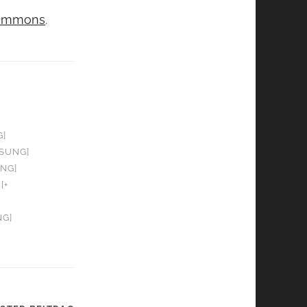
 Commons
.
G]
OSUNG]
UNG]
[+
NG]