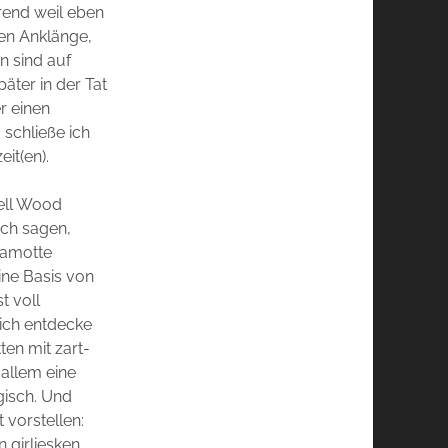
örend weil eben
hen Anklänge,
n sind auf
äter in der Tat
r einen
schließe ich
it(en).
bell Wood
ich sagen,
gamotte
ine Basis von
t voll
 ich entdecke
ten mit zart-
allem eine
gisch. Und
 vorstellen:
n girliesken