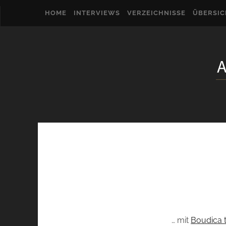
HOME
INTERVIEWS
VERZEICHNISSE
ÜBERSI
… mit
Boudica t