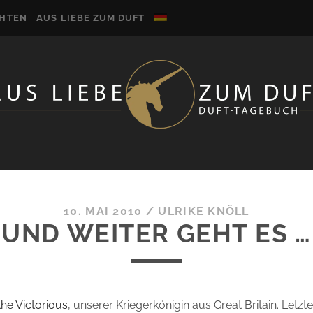
CHTEN
AUS LIEBE ZUM DUFT
10. MAI 2010
/
ULRIKE KNÖLL
UND WEITER GEHT ES …
he Victorious
, unserer Kriegerkönigin aus Great Britain. Letz