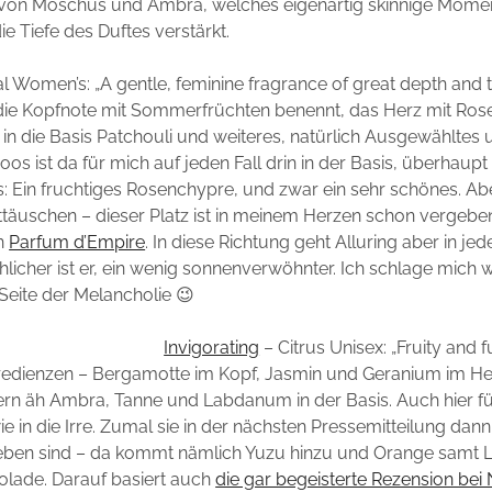
 von Moschus und Ambra, welches eigenartig skinnige Moment
ie Tiefe des Duftes verstärkt.
l Women’s: „A gentle, feminine fragrance of great depth and t
 die Kopfnote mit Sommerfrüchten benennt, das Herz mit Ros
d in die Basis Patchouli und weiteres, natürlich Ausgewähltes
os ist da für mich auf jeden Fall drin in der Basis, überhaupt 
es: Ein fruchtiges Rosenchypre, und zwar ein sehr schönes. Abe
ttäuschen – dieser Platz ist in meinem Herzen schon vergebe
n
Parfum d’Empire
. In diese Richtung geht Alluring aber in jed
öhlicher ist er, ein wenig sonnenverwöhnter. Ich schlage mich
Seite der Melancholie 😉
Invigorating
– Citrus Unisex: „Fruity and f
redienzen – Bergamotte im Kopf, Jasmin und Geranium im H
tern äh Ambra, Tanne und Labdanum in der Basis. Auch hier f
e in die Irre. Zumal sie in der nächsten Pressemitteilung dan
ben sind – da kommt nämlich Yuzu hinzu und Orange samt L
olade. Darauf basiert auch
die gar begeisterte Rezension bei 