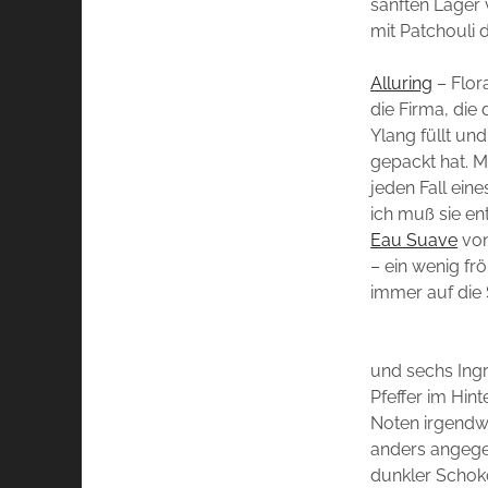
sanften Lager
mit Patchouli d
Alluring
– Flora
die Firma, die
Ylang füllt un
gepackt hat. Mo
jeden Fall ein
ich muß sie en
Eau Suave
vo
– ein wenig fr
immer auf die 
und sechs Ing
Pfeffer im Hin
Noten irgendwi
anders angege
dunkler Schok