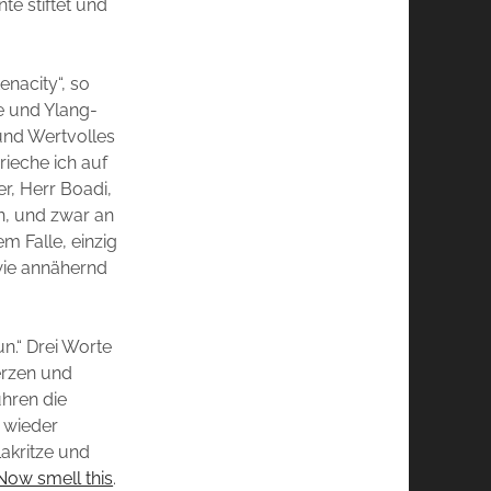
e stiftet und
enacity“, so
e und Ylang-
 und Wertvolles
rieche ich auf
r, Herr Boadi,
n, und zwar an
em Falle, einzig
 wie annähernd
un.“ Drei Worte
erzen und
ühren die
n wieder
akritze und
Now smell this
.