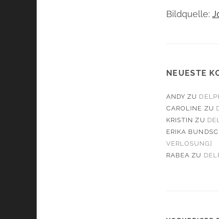
Bildquelle:
J
NEUESTE K
ANDY
ZU
DELP
CAROLINE
ZU
KRISTIN
ZU
DE
ERIKA BUNDS
VERLOSUNG]
RABEA
ZU
DEL