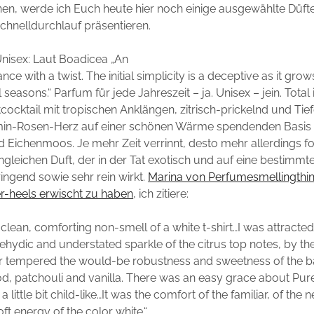
en, werde ich Euch heute hier noch einige ausgewählte Düft
Schnelldurchlauf präsentieren.
Unisex: Laut Boadicea „An
nce with a twist. The initial simplicity is a deceptive as it grow
 seasons.“ Parfum für jede Jahreszeit – ja. Unisex – jein. Total
htcocktail mit tropischen Anklängen, zitrisch-prickelnd und Ti
min-Rosen-Herz auf einer schönen Wärme spendenden Basis
 Eichenmoos. Je mehr Zeit verrinnt, desto mehr allerdings f
gleichen Duft, der in der Tat exotisch und auf eine bestimmt
ngend sowie sehr rein wirkt.
Marina von Perfumesmellingthin
r-heels erwischt zu haben
, ich zitiere:
 clean, comforting non-smell of a white t-shirt…I was attracted
ehydic and understated sparkle of the citrus top notes, by th
r tempered the would-be robustness and sweetness of the b
, patchouli and vanilla. There was an easy grace about Pur
 little bit child-like…It was the comfort of the familiar, of the 
ft energy of the color white.“