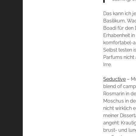
Das kann ich j
Basilikum, Wac
Boadi für den 
Erhabenheit in
komfortabel-a
Selbst testen 
Parfums nicht 
Irre.
Seductive
– Mu
blend of camph
Rosmarin in de
Moschus in der 
nicht wirklich 
meiner Disserta
angeht: Krauti
brust- und lu