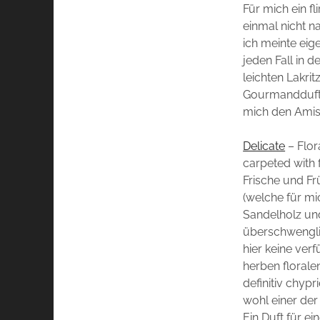
Für mich ein fl
einmal nicht n
ich meinte eig
jeden Fall in 
leichten Lakri
Gourmandduft 
mich den Amis a
Delicate
– Flor
carpeted with 
Frische und Fr
(welche für mi
Sandelholz und
überschwenglic
hier keine ver
herben florale
definitiv chyp
wohl einer der
Ein Duft für ei