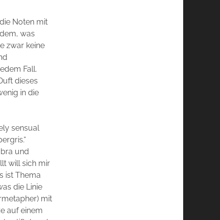
 die Noten mit
t dem, was
he zwar keine
und
edem Fall.
Duft dieses
enig in die
ely sensual
ergris.“
mbra und
t will sich mir
es ist Thema
was die Linie
rmetapher) mit
ze auf einem