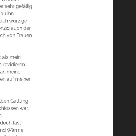
 sehr gefällig
daß ihn
doch würzige
nzio
auch der
auch von Frauen
t als mein
h revidieren –
n an meiner
len auf meiner
elben Gattung
schlossen war,
n
edoch fast
 und Wärme