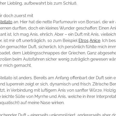
her Liebling, aufbewahrt bis zum Schluß.
r doch zuerst mit
tellato
an. Hier hat die nette Parfumeurin von Borsari, die wir
rnen durften, doch ein kleines Wunder geschaffen: Einen Ani
nt ist. Ich mag Anis, ehrlich. Aber – ein Duft mit Anis, vielleich
, ist mir oft unerträglich, so zum Beispiel
Etros
Anice
. Ich be
hön gemachter Duft, sicherlich. Ich persönlich fühlte mich imme
ebadet, dem Lieblingsschnappes der Griechen. Ganz abgeseh
trollen beim Autofahren sicher wenig zuträglich gewesen wä
für mich gemacht.
tellato ist anders. Bereits am Anfang offenbart der Duft sein e
und lupenrein zeigt er sich, dynamisch und frisch. Zitrische B
t, in Verbindung mit luftigem Anis von sanfter Würze. Holzig
 leichte Süße von Myrrhe und Anis, welche in ihrer Interpret
 aquatisch!) auf meine Nase wirken.
echender Duft – einerseits unkompliziert, andererseits aber 