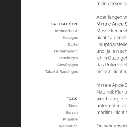
mein persönlic
Aber fangen wi
Mirra e Anice S
KATEGORIEN
Messe kennenle
Ambriertes &
nicht zu penetra
Harziges
Hauptdarsteller
Düfte
und, ja, ein sc
Florientalisch
ich in Ouzo g
Fruchtiges
das Polizeikon
Gewürziges
einfach nicht 
Tabak & Rauchiges
Mirra e Anice S
Naturell: Klar 
weich umgesetz
TAGS
untermalen die
Birne
maritim (nicht
Borsari
Pflaume
Ein sehr anspr
Weihrauch