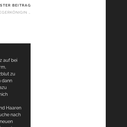
STER BEITRAG
IEGERKÖNIGIN …
z auf bei
rm,
zblut zu
n dann
dazu
mich
und Haaren
Suche nach
 neuen