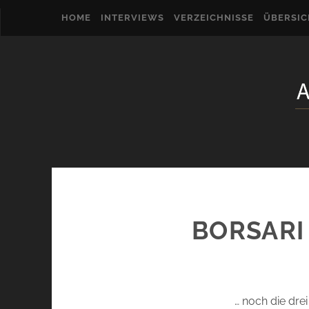
HOME
INTERVIEWS
VERZEICHNISSE
ÜBERSI
BORSARI 
… noch die drei