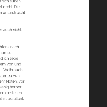
rrlich süßen,
 dreht. Die
n unterstreicht
r auch nicht.
chtens nach
flaume,
d ich liebe
allem von und
g – Weihrauch
zamba
von
ehr Noten, vor
 wenig herber
en einstellen.
ist exzellent.