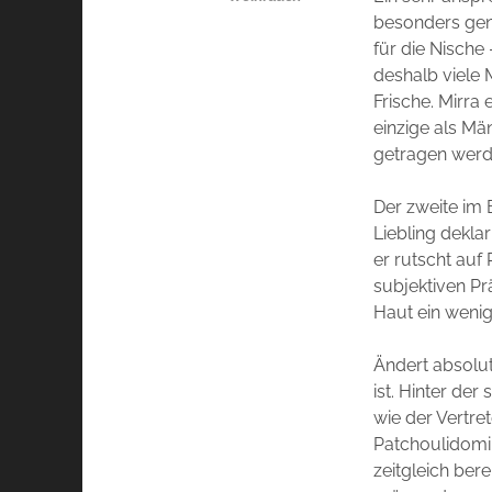
besonders gen
für die Nische 
deshalb viele
Frische. Mirra 
einzige als Mä
getragen werd
Der zweite im 
Liebling dekla
er rutscht auf 
subjektiven Pr
Haut ein wenig
Ändert absolut
ist. Hinter der
wie der Vertret
Patchoulidomin
zeitgleich be