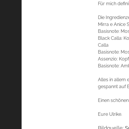
Für mich defini
Die Ingredienz
Mirra e Anice 
Basisnote: Mos
Black Calla: K
Calla
Basisnote: Mos
Assenzio: Kopf
Basisnote: Am
Alles in allem
gespannt auf 
Einen schönen
Eure Ulrike.
Bildquelle:
S