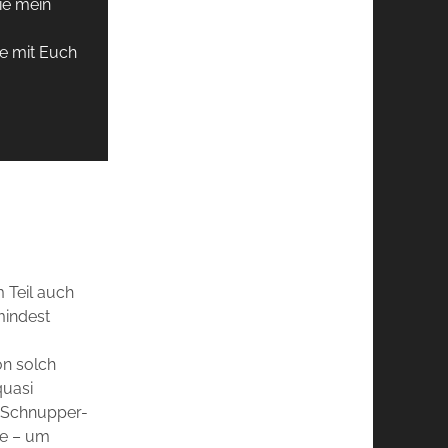
ie mein
e mit Euch
m Teil auch
mindest
n solch
quasi
 Schnupper-
be – um