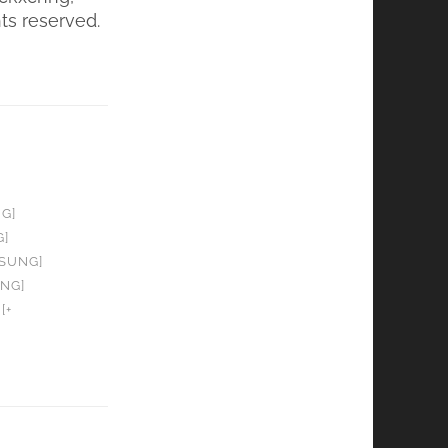
ts reserved.
G]
G]
OSUNG]
UNG]
[+