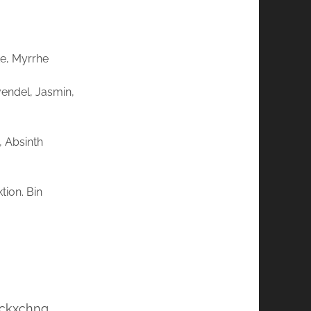
te, Myrrhe
vendel, Jasmin,
, Absinth
tion. Bin
ockxchng,