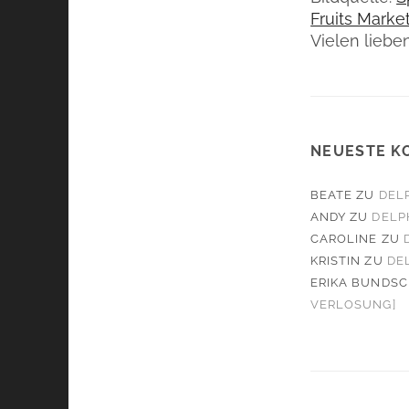
Fruits Market
Vielen liebe
NEUESTE K
BEATE
ZU
DELP
ANDY
ZU
DELP
CAROLINE
ZU
KRISTIN
ZU
DE
ERIKA BUNDS
VERLOSUNG]