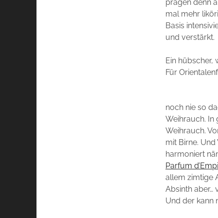
prägen denn au
mal mehr likör
Basis intensivi
und verstärkt.
Ein hübscher, 
Für Orientalenf
noch nie so da
Weihrauch. In g
Weihrauch. Von
mit Birne. Und
harmoniert näm
Parfum d’Empi
allem zimtige 
Absinth aber… 
Und der kann n