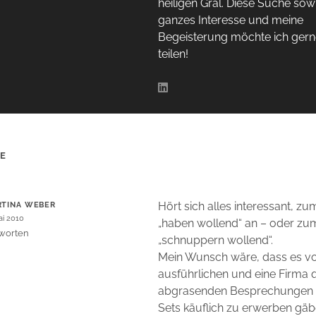
heiligen Gral. Diese Suche sow
ganzes Interesse und meine
Begeisterung möchte ich gern
teilen!
RE
Hört sich alles interessant, zu
TINA WEBER
ai 2010
„haben wollend“ an – oder zu
worten
„schnuppern wollend“.
Mein Wunsch wäre, dass es vo
ausführlichen und eine Firma 
abgrasenden Besprechungen
Sets käuflich zu erwerben gä