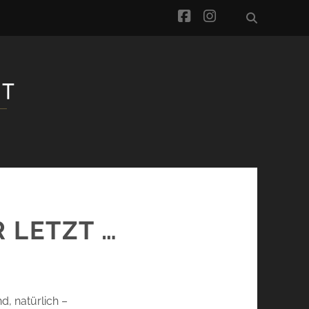
facebook
instagram
R LETZT …
d, natürlich –