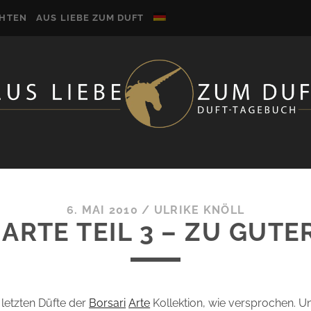
CHTEN
AUS LIEBE ZUM DUFT
6. MAI 2010
/
ULRIKE KNÖLL
ARTE TEIL 3 – ZU GUTE
 letzten Düfte der
Borsari
Arte
Kollektion, wie versprochen. Un