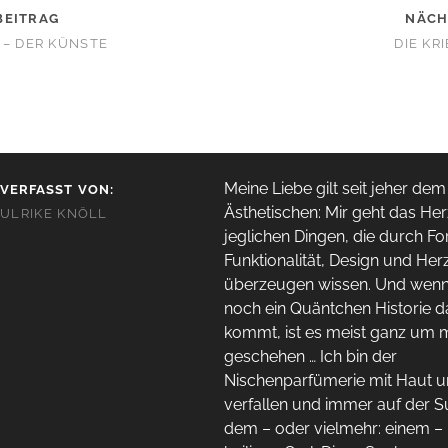
BEITRAG
NÄCH
 – DER KÜNSTE
DIE KR
Meine Liebe gilt seit jeher dem
VERFASST VON:
Ästhetischen: Mir geht das Her
ULRIKE KNÖLL
jeglichen Dingen, die durch Fo
Funktionalität, Design und Her
überzeugen wissen. Und wen
noch ein Quäntchen Historie 
kommt, ist es meist ganz um 
geschehen … Ich bin der
Nischenparfümerie mit Haut 
verfallen und immer auf der 
dem – oder vielmehr: einem –