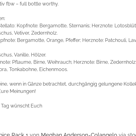
tiv fbw – full bottle worthy.
en:
Stellato: Kopfnote: Bergamotte, Sternanis; Herznote: Lotosblü
chus, Vetiver, Zedernholz.
opfnote: Bergamotte, Orange, Pfeffer; Herznote: Patchouli, La
chus, Vanille, Hölzer.
note: Pflaume, Birne, Weihrauch; Herznote: Birne, Zedernholz
bra, Tonkabohne, Eichenmoos.
 eine, wenn in Gänze betrachtet, durchgängig gelungene Kollek
Eure Meinungen!
 Tag wünscht Euch
pice Rack 1
von
Meghan Anderson-Colangelo
via st