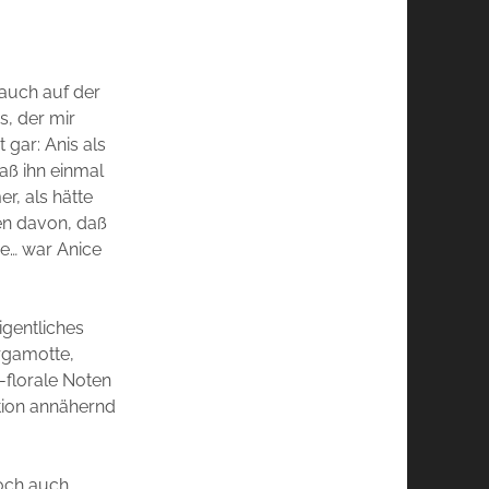
 auch auf der
s, der mir
t gar: Anis als
saß ihn einmal
r, als hätte
en davon, daß
re… war Anice
igentliches
ergamotte,
-florale Noten
ation annähernd
doch auch