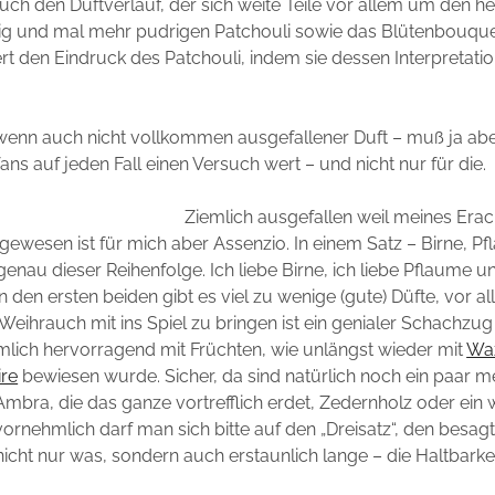
ch den Duftverlauf, der sich weite Teile vor allem um den he
ig und mal mehr pudrigen Patchouli sowie das Blütenbouquet
ert den Eindruck des Patchouli, indem sie dessen Interpretatio
wenn auch nicht vollkommen ausgefallener Duft – muß ja abe
ans auf jeden Fall einen Versuch wert – und nicht nur für die.
Ziemlich ausgefallen weil meines Era
gewesen ist für mich aber Assenzio. In einem Satz – Birne, P
enau dieser Reihenfolge. Ich liebe Birne, ich liebe Pflaume un
 den ersten beiden gibt es viel zu wenige (gute) Düfte, vor 
 Weihrauch mit ins Spiel zu bringen ist ein genialer Schachzu
lich hervorragend mit Früchten, wie unlängst wieder mit
Wa
re
bewiesen wurde. Sicher, da sind natürlich noch ein paar m
Ambra, die das ganze vortrefflich erdet, Zedernholz oder ein
vornehmlich darf man sich bitte auf den „Dreisatz“, den besagt
icht nur was, sondern auch erstaunlich lange – die Haltbarkeit 