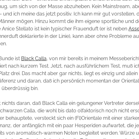
ug, um sich von der Masse abzuheben. Kein Mainstream, aber
– und ich meine das jetzt positiv. Ich kann mir gut vorstellen, 
 Männer mögen. Hinzu kommt die ihm eigene sportliche und 
e Anice Stellato ist kein typischer Frauenduft (er ist neben
Asse
nnerduft deklarierte in der Linie), kann aber ohne Probleme 
en.
Bunde ist
Black Calla
, von mir bereits in meinem Messeberich
riert nach kurzem Test. Jetzt, nach ausführlichem Test, muß ic
Platz drei. Das macht aber gar nichts, liegt es einzig und allei
äferenz und daran, daß ich persönlich momentan der Orienta
 überdrüssig bin.
 nichts daran, daß Black Calla ein gelungener Vertreter ders
 schwarzen Calla, die wohl bis dato olfaktorisch noch nicht er
er behauptete, versteckt sich ein (Fl)Orientale mit einer starke
anz, der anfänglich mit ein paar Hesperiden aufwartet, die j
reits von aromatisch-warmen Noten begleitet werden. Würze