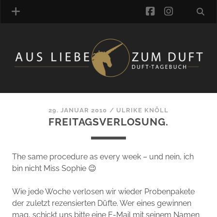
facebook
instagra
ÜBER UNS
DUFTVERZEICHNIS
MANUFAKTUREN
DUFTNOTEN
29. JANUAR 2010
/
ULRIKE KNÖLL
FREITAGSVERLOSUNG.
KOMMENTARE
KATEGORIEN
SCHLAGWORTE
The same procedure as every week – und nein, ich
LINK-SAMMLUNG
bin nicht Miss Sophie 😉
ARTIKEL-ARCHIV
Wie jede Woche verlosen wir wieder Probenpakete
ONLINE-SHOP
der zuletzt rezensierten Düfte. Wer eines gewinnen
DAS ALZD-TEAM
mag, schickt uns bitte eine E-Mail mit seinem Namen