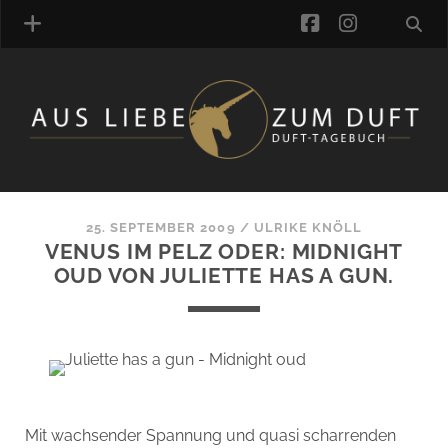
facebook
instagra
ÜBER UNS
DUFTVERZEICHNIS
MANUFAKTUREN
DUFTNOTEN
25. SEPTEMBER 2009
/
ULRIKE KNÖLL
VENUS IM PELZ ODER: MIDNIGHT
KOMMENTARE
OUD VON JULIETTE HAS A GUN.
KATEGORIEN
SCHLAGWORTE
LINK-SAMMLUNG
ARTIKEL-ARCHIV
ONLINE-SHOP
Mit wachsender Spannung und quasi scharrenden
DAS ALZD-TEAM