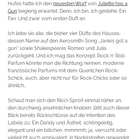
Hufes hatte ich den
neuesten Wurf
von
Juliette has a
Gun
begierig erwartet. Denn, ich bin, ich gestehe: Ein
Fan. Und zwar vom ersten Duft an.
Ich liebe sie alle, die bisher vier Düfte des Hauses,
dessen Name auf den Aerosmith-Song „Janie’s got a
gun“ sowie Shakespeares Romeo und Julia
zurückgeht. Und ich mag das Konzept: Rock ’n‘ Roll-
Parfum könnte man die Richtung nennen, moderne
französische Parfums mit dem Quentchen Rock-
Schick, auch, aber nicht nur für Rock-Chicks oder so
ähnlich…
Schaut man sich den Ricci-Sproß einmal näher an,
den durchweg ansehnlichen Knaben, läßt auch dieser
Blick bereits Rückschlüsse auf die Intention des
Labels zu: Ein Dandy und Ästhet, schöngeistig,
elegant und ein bißchen, mmmmh, ja, verrucht oder
vielleicht auch ambivalent, in Nadelstreifen gewandet