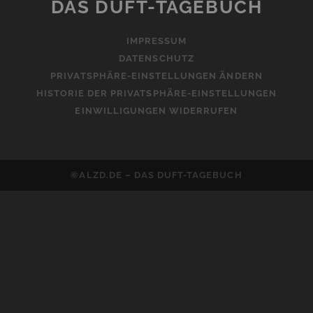
DAS DUFT-TAGEBUCH
a
t
IMPRESSUM
i
DATENSCHUTZ
v
PRIVATSPHÄRE-EINSTELLUNGEN ÄNDERN
e
HISTORIE DER PRIVATSPHÄRE-EINSTELLUNGEN
:
EINWILLIGUNGEN WIDERRUFEN
©ALZD.DE – DAS DUFT-TAGEBUCH