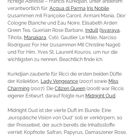
richtige Adresse – Francis Kurkdjian, unter anderem
verantwortlich für:
Acqua di Parma
Iris Nobile
(zusammen mit Françoise Caron), Armani Mania, Dior
Cologne Blanche und Eau Noire, Elisabeth Arden
Green Tea, Guerlain Rose Barbare,
Indult
(
Isvaraya
,
Tihota,
Manakara
, C16), Gaultier Le Mâle, Narciso
Rodriguez For Her (zusammen Mit Christine Nagel)
und For Him, Yves St. Laurent Kouros, um nur die
wichtigsten zu nennen. Beachtlich finde ich.
Kurkdjian zauberte für Ricci die ersten beiden Düfte
der Kollektion,
Lady Vengeance
(2007) sowie
Miss
Charming
(2007). Die
Citizen Queen
(2008) war Riccis
eigener Entwurf, darauf folgte nun
Midnight Oud
.
Midnight Oud ist der vierte Duft im Bunde. Eine
„europäische Vision von Oud“ soll er verkörpern, so
der Pressetext, der auch bereits die Inhaltsstoffe
verriet: Kopfnote: Safran, Papyrus, Damaszener Rose,