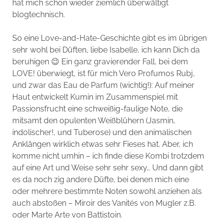
hat mich schon wieder ziemlich überwältigt
blogtechnisch.
So eine Love-and-Hate-Geschichte gibt es im übrigen
sehr wohl bei Düften, liebe Isabelle, ich kann Dich da
beruhigen 😉 Ein ganz gravierender Fall, bei dem
LOVE! überwiegt, ist für mich Vero Profumos Rubj,
und zwar das Eau de Parfum (wichtig!): Auf meiner
Haut entwickelt Kumin im Zusammenspiel mit
Passionsfrucht eine schweißig-faulige Note, die
mitsamt den opulenten Weißblühern (Jasmin,
indolischer!, und Tuberose) und den animalischen
Anklängen wirklich etwas sehr Fieses hat. Aber, ich
komme nicht umhin – ich finde diese Kombi trotzdem
auf eine Art und Weise sehr sehr sexy… Und dann gibt
es da noch zig andere Düfte, bei denen mich eine
oder mehrere bestimmte Noten sowohl anziehen als
auch abstoßen – Miroir des Vanités von Mugler z.B.
oder Marte Arte von Battistoin.