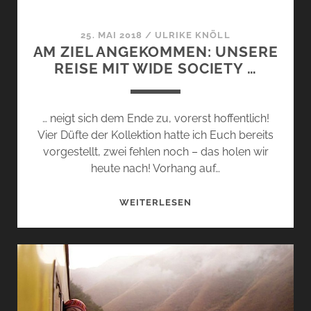
25. MAI 2018
/
ULRIKE KNÖLL
AM ZIEL ANGEKOMMEN: UNSERE
REISE MIT WIDE SOCIETY …
… neigt sich dem Ende zu, vorerst hoffentlich!
Vier Düfte der Kollektion hatte ich Euch bereits
vorgestellt, zwei fehlen noch – das holen wir
heute nach! Vorhang auf…
AM
WEITERLESEN
ZIEL
ANGEKOMMEN:
UNSERE
REISE
MIT
WIDE