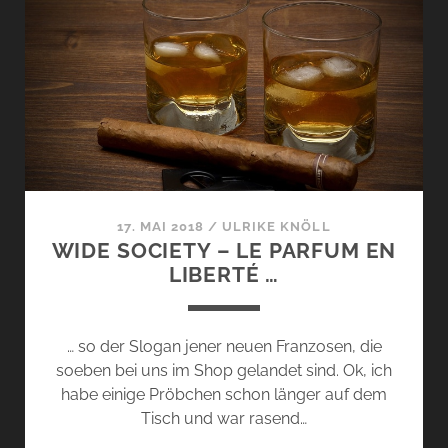
AUF
REISEN
MIT
WIDE
SOCIETY
…
17. MAI 2018
/
ULRIKE KNÖLL
WIDE SOCIETY – LE PARFUM EN
LIBERTÉ …
… so der Slogan jener neuen Franzosen, die
soeben bei uns im Shop gelandet sind. Ok, ich
habe einige Pröbchen schon länger auf dem
Tisch und war rasend…