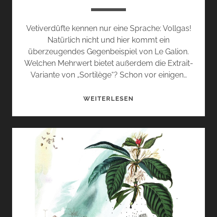
Vetiverdüfte kennen nur eine Sprache: Vollgas!
Natürlich nicht und hier kommt ein
überzeugendes Gegenbeispiel von Le Galion.
Welchen Mehrwert bietet außerdem die Extrait-
Variante von „Sortilège“? Schon vor einigen…
LE
WEITERLESEN
GALIONS
GEZÄHMTER
„VETYVER“
UND
DIE
SCHWESTERN
„SORTILÈGE“