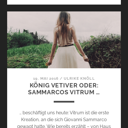
–
LEIDENSCHAFT,
SCHWARZE
ROSEN
…
UND
LANGEWEILE?
19. MAI 2016
/
ULRIKE KNÖLL
KÖNIG VETIVER ODER:
SAMMARCOS VITRUM …
… beschäftigt uns heute: Vitrum ist die erste
Kreation, an die sich Giovanni Sammarco
gewagt hatte. Wie bereits erzählt – von Haus