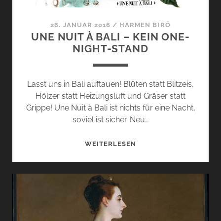
26. JANUAR 2016
/
HARMEN BIRÓ
UNE NUIT À BALI – KEIN ONE-
NIGHT-STAND
Lasst uns in Bali auftauen! Blüten statt Blitzeis,
Hölzer statt Heizungsluft und Gräser statt
Grippe! Une Nuit à Bali ist nichts für eine Nacht,
soviel ist sicher. Neu…
UNE
WEITERLESEN
NUIT
À
BALI
–
KEIN
ONE-