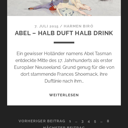
7. JULI 2015
/
HARMEN BIRÓ
ABEL – HALB DUFT HALB DRINK
Ein gewisser Holländer namens Abel Tasman
entdeckte Mitte des 17. Jahrhunderts als erster
Europäer Neuseeland. Grund genug für die von
dort stammende Frances Shoemack, ihre
Duftlinie nach ihm…
ABEL
WEITERLESEN
–
HALB
DUFT
SEITENNUMMERIERUNG
VORHERIGER BEITRAG
1
…
3
4
5
…
8
HALB
NÄCHSTER BEITRAG