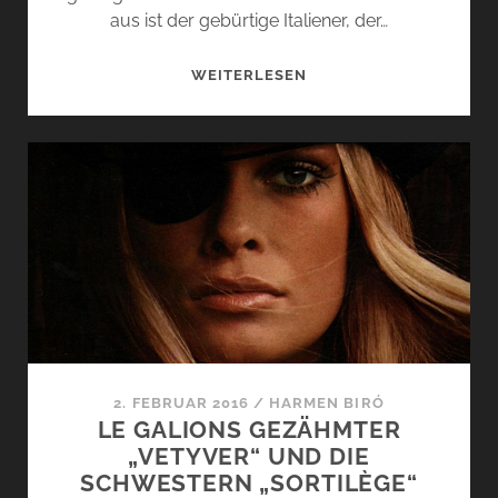
aus ist der gebürtige Italiener, der…
KÖNIG
WEITERLESEN
VETIVER
ODER:
SAMMARCOS
VITRUM
…
2. FEBRUAR 2016
/
HARMEN BIRÓ
LE GALIONS GEZÄHMTER
„VETYVER“ UND DIE
SCHWESTERN „SORTILÈGE“