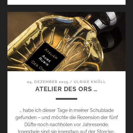
–
OLFAKTORISCHE
BESONDERHEITEN
AUS
ISTANBUL
…
24. DEZEMBER 2015
/
ULRIKE KNÖLL
ATELIER DES ORS …
… habe ich dieser Tage in meiner Schublade
gefunden – und möchte die Rezension der fünf
Düfte noch nachholen vor Jahresende.
Irgendwie sind sie irgendwo auf der Strecke…