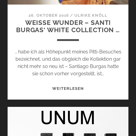
26. OKTOBER 2016
/
ULRIKE KNÖLL
WEISSE WUNDER – SANTI B
URGAS‘ WHITE COLLECTION …
… habe ich als Höhepunkt meines Pitti-Besuches
bezeichnet, und das obgleich die Kollektion gar
nicht mehr so neu ist – Santiago Burgas hatte
sie schon vorher vorgestellt, ist…
WEISSE W
WEITERLESEN
UNDER –
S
ANTI B
URGAS‘ W
HITE C
OLLECTION …