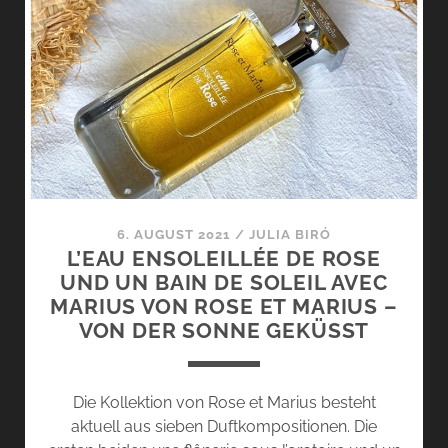
LA
BASTIDE
ENSOLEILLÉE,
UNE
NUIT
D’ÉTÉ
SOUS
LE
FIGUIER
UND
6. AUGUST 2021
/
JULIA BIRÓ
UN
L’EAU ENSOLEILLÉE DE ROSE
VIN
UND UN BAIN DE SOLEIL AVEC
ROSÉ
MARIUS VON ROSE ET MARIUS –
SOUS
VON DER SONNE GEKÜSST
LA
TONNELLE
VON
Die Kollektion von Rose et Marius besteht
ROSE
aktuell aus sieben Duftkompositionen. Die
ET