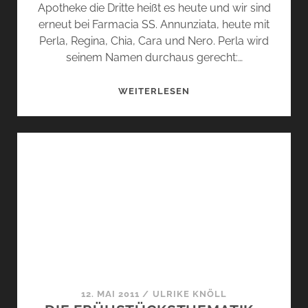
Apotheke die Dritte heißt es heute und wir sind
erneut bei Farmacia SS. Annunziata, heute mit
Perla, Regina, Chia, Cara und Nero. Perla wird
seinem Namen durchaus gerecht:…
FARMACIA
WEITERLESEN
SS.
ANNUNZIATA
DIE
DRITTE.
12. MAI 2011
/
ULRIKE KNÖLL