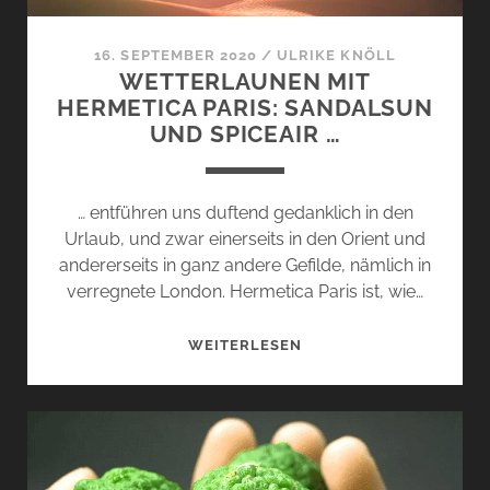
16. SEPTEMBER 2020
/
ULRIKE KNÖLL
WETTERLAUNEN MIT
HERMETICA PARIS: SANDALSUN
UND SPICEAIR …
… entführen uns duftend gedanklich in den
Urlaub, und zwar einerseits in den Orient und
andererseits in ganz andere Gefilde, nämlich in
verregnete London. Hermetica Paris ist, wie…
WETTERLAUNEN
WEITERLESEN
MIT
HERMETICA
PARIS:
SANDALSUN
UND