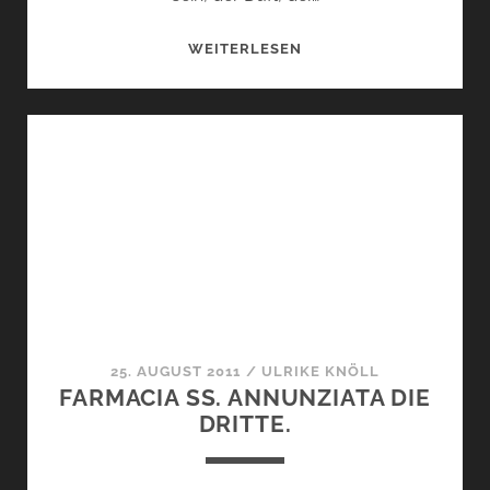
REISEN
WEITERLESEN
MIT
MOLTON
BROWN
DIE
DRITTE.
25. AUGUST 2011
/
ULRIKE KNÖLL
FARMACIA SS. ANNUNZIATA DIE
DRITTE.