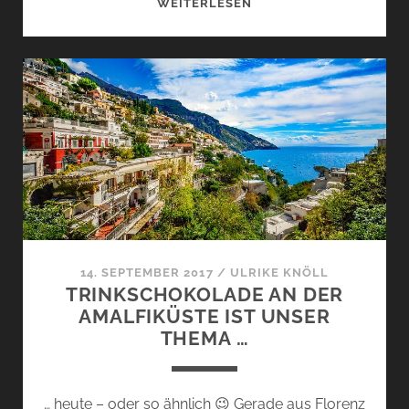
EIN
WEITERLESEN
ZITRISCHER
SCHLACHTRUF:
MAISON
CRIVELLIS
BERGAMOTTE-
INTERPRETATION
CITRUS
BATIKANGA
…
14. SEPTEMBER 2017
/
ULRIKE KNÖLL
TRINKSCHOKOLADE AN DER
AMALFIKÜSTE IST UNSER
THEMA …
… heute – oder so ähnlich 😉 Gerade aus Florenz