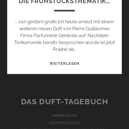
DIE FRÜHSTÜCKSTHEMATIK…
… von gestern greife ich heute erneut mit einem
weiteren neuen Duft von Pierre Guillaumes
Firma Parfumerie Générale auf: Nachdem
Tonkamande bereits besprochen wurde ist jetzt
Praliné de…
DIE
WEITERLESEN
FRÜHSTÜCKSTHEMATIK
DAS DUFT-TAGEBUCH
IMPRESSUM
DATENSCHUTZ