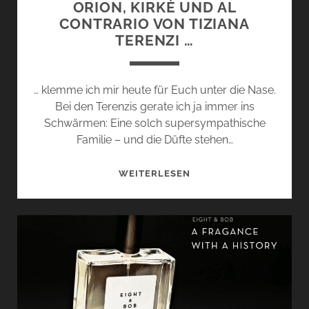
ORION, KIRKÈ UND AL
CONTRARIO VON TIZIANA
TERENZI …
… klemme ich mir heute für Euch unter die Nase.
Bei den Terenzis gerate ich ja immer ins
Schwärmen: Eine solch supersympathische
Familie – und die Düfte stehen…
ORION,
WEITERLESEN
KIRKÈ
UND
AL
CONTRARIO
VON
TIZIANA
TERENZI
…