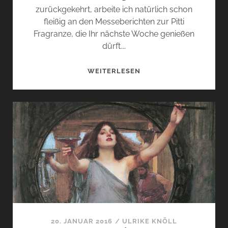
zurückgekehrt, arbeite ich natürlich schon
fleißig an den Messeberichten zur Pitti
Fragranze, die Ihr nächste Woche genießen
dürft.…
TRINKSCHOKOLADE
WEITERLESEN
AN
DER
AMALFIKÜSTE
IST
UNSER
THEMA
…
20. JANUAR 2016
/
ULRIKE KNÖLL