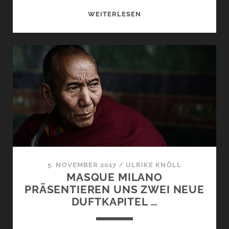
BOHEMIAN
WEITERLESEN
INFUSION
UND
FANFARE
VON
THAMEEN
–
BRITOLOGNE
COLLECTION
5. NOVEMBER 2017
/
ULRIKE KNÖLL
MASQUE MILANO
PRÄSENTIEREN UNS ZWEI NEUE
DUFTKAPITEL …