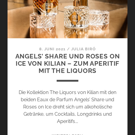
PARFUMEUR
–
ENDE
GUT,
ALLES
GUT
8. JUNI 2021
/
JULIA BIRÓ
ANGELS’ SHARE UND ROSES ON
ICE VON KILIAN – ZUM APERITIF
MIT THE LIQUORS
Die Kollektion The Liquors von Kilian mit den
beiden Eaux de Parfum Angels’ Share und
Roses on Ice dreht sich um alkoholische
Getränke, um Cocktails, Longdrinks und
Aperitifs.…