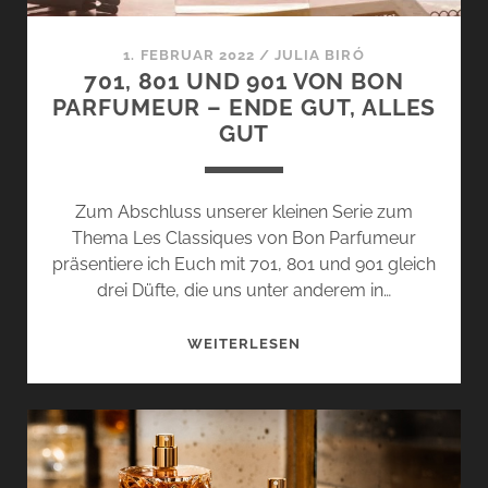
1. FEBRUAR 2022
/
JULIA BIRÓ
701, 801 UND 901 VON BON
PARFUMEUR – ENDE GUT, ALLES
GUT
Zum Abschluss unserer kleinen Serie zum
Thema Les Classiques von Bon Parfumeur
präsentiere ich Euch mit 701, 801 und 901 gleich
drei Düfte, die uns unter anderem in…
701,
WEITERLESEN
801
UND
901
VON
BON