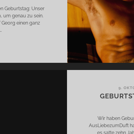
en Geburtstag: Unser
, um genau zu sein.
f Georg einen ganz
…
R
EI
HREN…
9. OKT
GEBURTS
Wir haben Geburts
AusLiebezumDuft hat
es satte zehn Jah