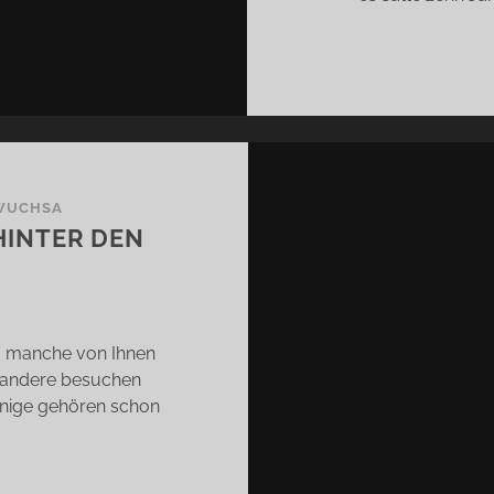
 WUCHSA
HINTER DEN
, manche von Ihnen
, andere besuchen
inige gehören schon
S