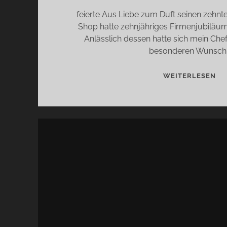
feierte Aus Liebe zum Duft seinen zehnt
Shop hatte zehnjähriges Firmenjubiläum
Anlässlich dessen hatte sich mein Che
besonderen Wunsch
VO
WEITERLESEN
DR
JA