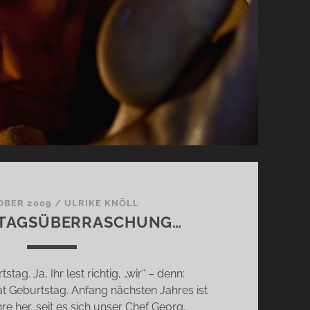
OBER 2009
/
ULRIKE KNÖLL
TAGSÜBERRASCHUNG…
tag. Ja, Ihr lest richtig, „wir“ – denn:
 Geburtstag. Anfang nächsten Jahres ist
re her, seit es sich unser Chef Georg…