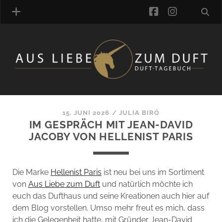
facebook
instagra
ÜBER UNS
DUFTVERZEICHNIS
MANUFAKTUREN
DUFTNOTEN
15. JUNI 2026
/
JULIA BIRÓ
IM GESPRÄCH MIT JEAN-DAVID
KOMMENTARE
JACOBY VON HELLENIST PARIS
KATEGORIEN
SCHLAGWORTE
LINK-SAMMLUNG
Die Marke
Hellenist Paris
ist neu bei uns im Sortiment
ARTIKEL-ARCHIV
von
Aus Liebe zum Duft
und natürlich möchte ich
euch das Dufthaus und seine Kreationen auch hier auf
ONLINE-SHOP
dem Blog vorstellen. Umso mehr freut es mich, dass
DAS ALZD-TEAM
ich die Gelegenheit hatte, mit Gründer Jean-David