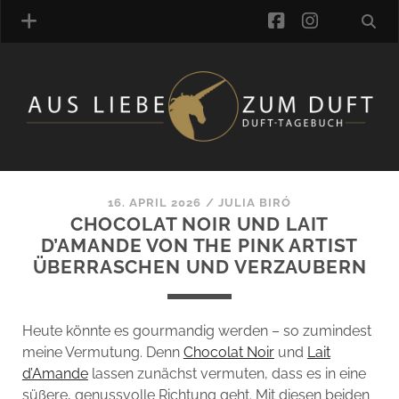
facebook
instagra
ÜBER UNS
DUFTVERZEICHNIS
MANUFAKTUREN
DUFTNOTEN
16. APRIL 2026
/
JULIA BIRÓ
CHOCOLAT NOIR UND LAIT
KOMMENTARE
D’AMANDE VON THE PINK ARTIST
KATEGORIEN
ÜBERRASCHEN UND VERZAUBERN
SCHLAGWORTE
LINK-SAMMLUNG
ARTIKEL-ARCHIV
Heute könnte es gourmandig werden – so zumindest
meine Vermutung. Denn
Chocolat Noir
und
Lait
ONLINE-SHOP
d’Amande
lassen zunächst vermuten, dass es in eine
DAS ALZD-TEAM
süßere, genussvolle Richtung geht. Mit diesen beiden