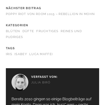
NÄCHSTER BEITRAG
POPPY RIOT VON ROOM 1015 – REBELLION IN MOHN
KATEGORIEN
BLÜTEN
DÜFTE
FRUCHTIGES
REINES UND
PUDRIGES
TAGS
IRIS
ISABEY
LUCA MAFFEI
VERFASST VON:
JULIA BIRÓ
Bereits 2010 gingen so einige Blogbeiträge auf
mein Konto. Dann war ich „kurz“ weg – sechs