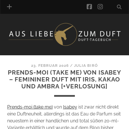
facebook
instagra
ÜBER UNS
DUFTVERZEICHNIS
MANUFAKTUREN
DUFTNOTEN
23. FEBRUAR 2026
/
JULIA BIRÓ
PRENDS-MOI (TAKE ME) VON ISABEY
KOMMENTARE
– FEMININER DUFT MIT IRIS, KAKAO
KATEGORIEN
UND AMBRA [+VERLOSUNG]
SCHLAGWORTE
LINK-SAMMLUNG
ARTIKEL-ARCHIV
Prends-moi (take me)
von
Isabey
ist zwar nicht direkt
eine Duftneuheit, allerdings ist das Eau de Parfum seit
ONLINE-SHOP
neuestem in einer handlichen und total süßen 20-ml-
DAS ALZD-TEAM
Variante erhältlich und wurde auf dem Blog bisher