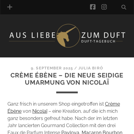
facebook
instagra
ÜBER UNS
DUFTVERZEICHNIS
MANUFAKTUREN
DUFTNOTEN
9. SEPTEMBER 2025
/
JULIA BIRÓ
CRÈME ÉBÈNE – DIE NEUE SEIDIGE
KOMMENTARE
UMARMUNG VON NICOLAÏ
KATEGORIEN
SCHLAGWORTE
LINK-SAMMLUNG
Ganz frisch in unserem Shop eingetroffen ist
Crème
ARTIKEL-ARCHIV
Ébène
von
Nicolaï
– eine Kreation, auf die ich mich
ganz besonders gefreut habe. Nach der im letzten
ONLINE-SHOP
Jahr lancierten Gourmand Collection mit den drei
DAS ALZD-TEAM
Eaux de Parfum Intense
Pavlova
,
Macaron Bourbon