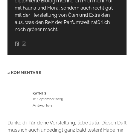
diplomierte Biologin kenne ich mich nicht nur
mit Fauna und Flora, sondern auch recht gut
mit der Herstellung von Ölen und Extrakten
aus, was den Reiz der Parfumwelt natürlich
noch größer macht.
2 KOMMENTARE
KATHI S.
12. September 2025
Antworten
Danke dir für deine Vorstellung, liebe Julia. Diesen Duft
muss ich auch unbedingt ganz bald testen! Habe mir