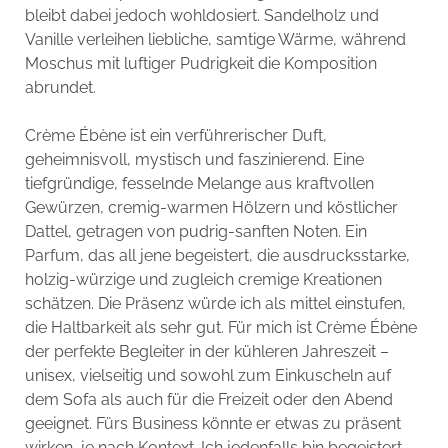
bleibt dabei jedoch wohldosiert. Sandelholz und
Vanille verleihen liebliche, samtige Wärme, während
Moschus mit luftiger Pudrigkeit die Komposition
abrundet.
Crème Ébène ist ein verführerischer Duft,
geheimnisvoll, mystisch und faszinierend. Eine
tiefgründige, fesselnde Melange aus kraftvollen
Gewürzen, cremig-warmen Hölzern und köstlicher
Dattel, getragen von pudrig-sanften Noten. Ein
Parfum, das all jene begeistert, die ausdrucksstarke,
holzig-würzige und zugleich cremige Kreationen
schätzen. Die Präsenz würde ich als mittel einstufen,
die Haltbarkeit als sehr gut. Für mich ist Crème Ébène
der perfekte Begleiter in der kühleren Jahreszeit –
unisex, vielseitig und sowohl zum Einkuscheln auf
dem Sofa als auch für die Freizeit oder den Abend
geeignet. Fürs Business könnte er etwas zu präsent
wirken, je nach Kontext. Ich jedenfalls bin begeistert