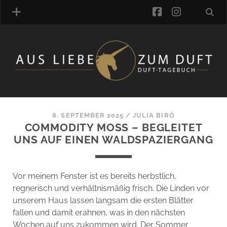
facebook
instagra
ÜBER UNS
DUFTVERZEICHNIS
MANUFAKTUREN
DUFTNOTEN
8. SEPTEMBER 2025
/
JULIA BIRÓ
COMMODITY MOSS – BEGLEITET
KOMMENTARE
UNS AUF EINEN WALDSPAZIERGANG
KATEGORIEN
SCHLAGWORTE
LINK-SAMMLUNG
Vor meinem Fenster ist es bereits herbstlich,
ARTIKEL-ARCHIV
regnerisch und verhältnismäßig frisch. Die Linden vor
unserem Haus lassen langsam die ersten Blätter
ONLINE-SHOP
fallen und damit erahnen, was in den nächsten
DAS ALZD-TEAM
Wochen auf uns zukommen wird. Der Sommer