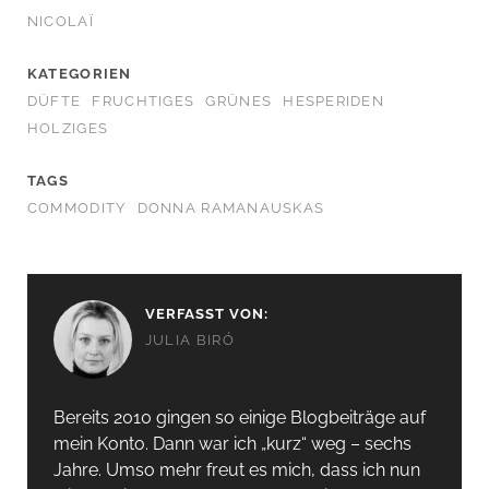
NICOLAÏ
KATEGORIEN
DÜFTE
FRUCHTIGES
GRÜNES
HESPERIDEN
HOLZIGES
TAGS
COMMODITY
DONNA RAMANAUSKAS
VERFASST VON:
JULIA BIRÓ
Bereits 2010 gingen so einige Blogbeiträge auf
mein Konto. Dann war ich „kurz“ weg – sechs
Jahre. Umso mehr freut es mich, dass ich nun