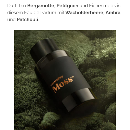
Duft-Trio
Bergamotte, Petitgrain
und Eichenmoos in
diesem Eau de Parfum mit
Wacholderbeere, Ambra
und
Patchouli
.