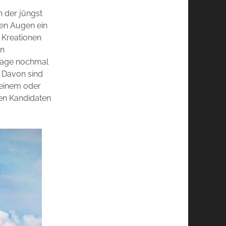
h der jüngst
nen Augen ein
 Kreationen
en
 Tage nochmal
. Davon sind
h einem oder
gen Kandidaten