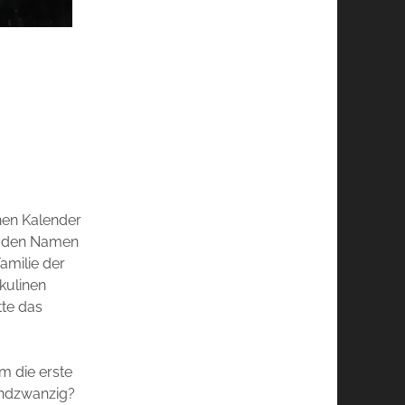
hen Kalender
as den Namen
Familie der
kulinen
tte das
m die erste
undzwanzig?