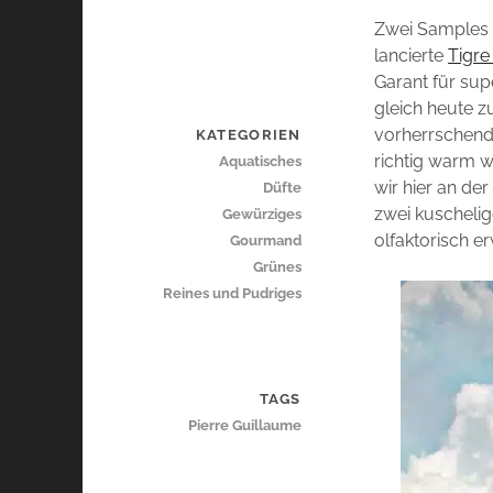
Zwei Samples
lancierte
Tigre
Garant für sup
gleich heute 
vorherrschend
KATEGORIEN
richtig warm w
Aquatisches
wir hier an de
Düfte
zwei kuscheli
Gewürziges
olfaktorisch 
Gourmand
Grünes
Reines und Pudriges
TAGS
Pierre Guillaume