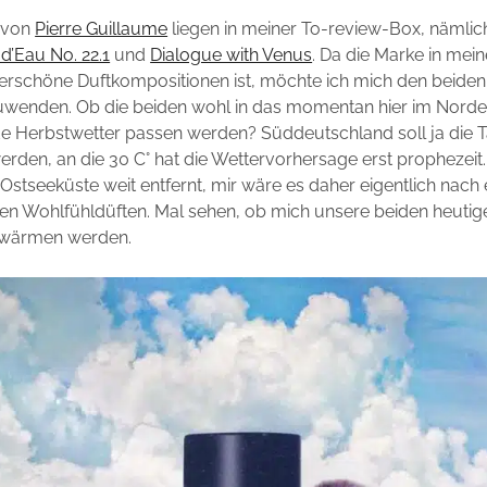
 von
Pierre Guillaume
liegen in meiner To-review-Box, nämlic
 d’Eau No. 22.1
und
Dialogue with Venus
. Da die Marke in mei
erschöne Duftkompositionen ist, möchte ich mich den beiden
zuwenden. Ob die beiden wohl in das momentan hier im Nord
e Herbstwetter passen werden? Süddeutschland soll ja die
erden, an die 30 C° hat die Wettervorhersage erst prophezeit
r Ostseeküste weit entfernt, mir wäre es daher eigentlich nac
gen Wohlfühldüften. Mal sehen, ob mich unsere beiden heuti
erwärmen werden.