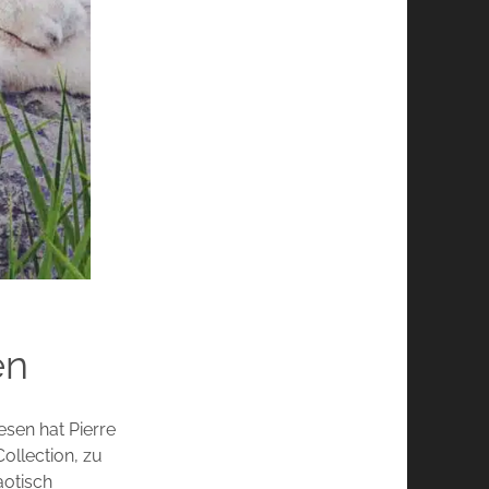
en
esen hat Pierre
ollection, zu
aotisch