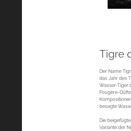
Tigre 
Der Name Tigre
das Jahr des 
Wasser-Tiger bz
Fougère-Düfte 
Kompositionen 
besagte Wasse
Die beigefügte
Variante der 