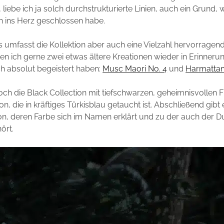
liebe ich ja solch durchstrukturierte Linien, auch ein Grund, 
on ins Herz geschlossen habe.
 umfasst die Kollektion aber auch eine Vielzahl hervorragen
en ich gerne zwei etwas ältere Kreationen wieder in Erinneru
h absolut begeistert haben:
Musc Maori No. 4
und
Harmattan 
och die Black Collection mit tiefschwarzen, geheimnisvollen 
on, die in kräftiges Türkisblau getaucht ist. Abschließend gibt
on, deren Farbe sich im Namen erklärt und zu der auch der D
ört.