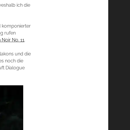
weshalb ich die
d komponierter
ng rufen
Noir No. 11
.
Flakons und die
 es noch die
uft Dialogue