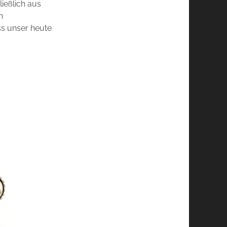
ießlich aus
n
ass unser heute