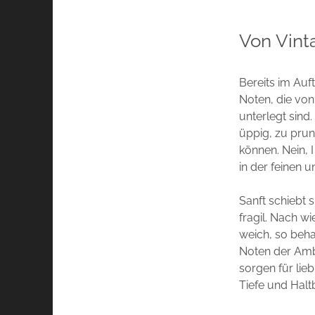
Von Vint
Bereits im Auf
Noten, die vo
unterlegt sind.
üppig, zu prun
können. Nein, 
in der feinen 
Sanft schiebt 
fragil. Nach w
weich, so beha
Noten der Ambr
sorgen für lie
Tiefe und Halt