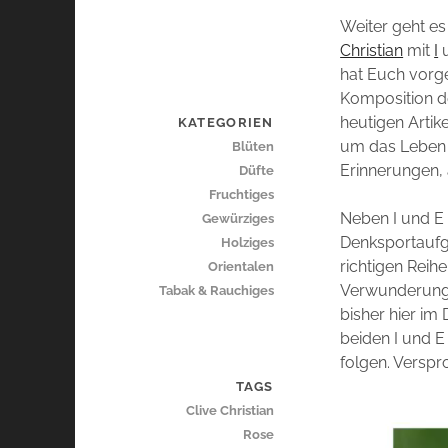
Weiter geht es
Christian
mit
I
hat Euch vorge
Komposition de
heutigen Artik
KATEGORIEN
um das Leben C
Blüten
Erinnerungen, 
Düfte
Fruchtiges
Neben I und E 
Gewürziges
Denksportaufga
Holziges
richtigen Reih
Orientalen
Verwunderung 
Tabak & Rauchiges
bisher hier im 
beiden I und E
folgen. Verspr
TAGS
Clive Christian
Rose