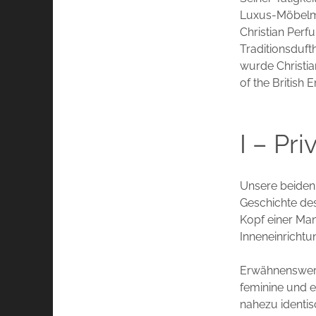
Luxus-Möbelman
Christian Perf
Traditionsduf
wurde Christia
of the British 
I – Pr
Unsere beiden 
Geschichte des
Kopf einer Ma
Inneneinrichtu
Erwähnenswert 
feminine und e
nahezu identis