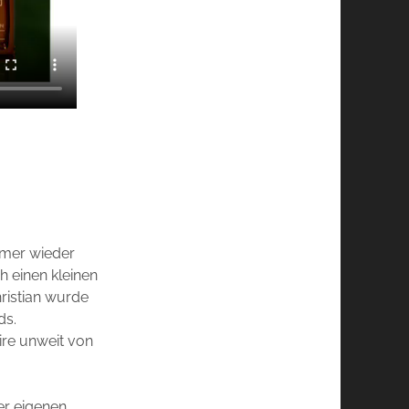
immer wieder
 einen kleinen
hristian wurde
ds.
ire unweit von
ner eigenen