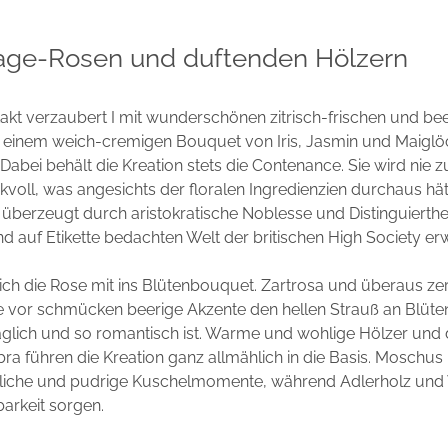
age-Rosen und duftenden Hölzern
takt verzaubert I mit wunderschönen zitrisch-frischen und be
n einem weich-cremigen Bouquet von Iris, Jasmin und Maigl
 Dabei behält die Kreation stets die Contenance. Sie wird nie zu
kvoll, was angesichts der floralen Ingredienzien durchaus hät
I überzeugt durch aristokratische Noblesse und Distinguierthe
und auf Etikette bedachten Welt der britischen High Society erw
sich die Rose mit ins Blütenbouquet. Zartrosa und überaus ze
ie vor schmücken beerige Akzente den hellen Strauß an Blüte
glich und so romantisch ist. Warme und wohlige Hölzer und 
a führen die Kreation ganz allmählich in die Basis. Moschus 
bliche und pudrige Kuschelmomente, während Adlerholz und V
barkeit sorgen.