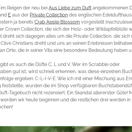
 im Reigen der neu bei
Aus Liebe zum Duft
angekommenen D
und
E
aus der
Private Collection
des englischen Edeldufthau
stern ja bereits
Crab Apple Blossom
vorgestellt (nachzules
r Crown Collection, die sich der Holz- oder Wildapfelblüte 
el dreht sich dagegen alles um die Private Collection, die sic
live Christians dreht und uns an seinen Erlebnissen teilhaben
an Orte, die in seiner Vita eine besondere Bedeutung haben u
gibt es auch die Düfte C, L und V. Wer im Scrabble oder
ben gut ist, wird schnell erkennen, was diese einzelnen Buc
enfolge ergeben: C-L-I-V-E. Wie ich mit einer Mischung aus E
feststellte, wurden die im Shop verfügbaren Buchstabendüf
Duft-Tagebuch nicht rezensiert. Ein Skandal allererster Güte! 
 werden wir heute beginnen und die restlichen drei werden in
ochen!