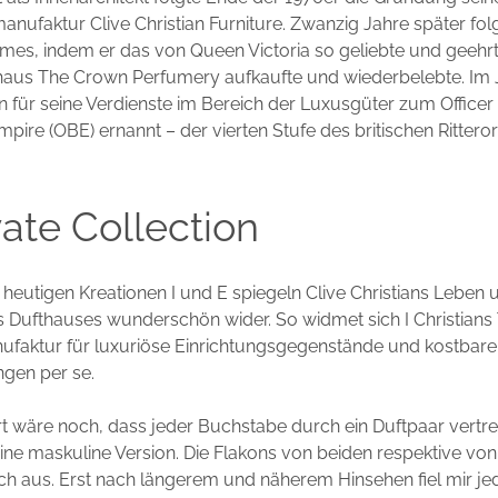
ufaktur Clive Christian Furniture. Zwanzig Jahre später fol
umes, indem er das von Queen Victoria so geliebte und geehr
thaus The Crown Perfumery aufkaufte und wiederbelebte. Im 
n für seine Verdienste im Bereich der Luxusgüter zum Officer
Empire (OBE) ernannt – der vierten Stufe des britischen Rittero
ivate Collection
heutigen Kreationen I und E spiegeln Clive Christians Leben 
 Dufthauses wunderschön wider. So widmet sich I Christians T
nufaktur für luxuriöse Einrichtungsgegenstände und kostbare
ngen per se.
wäre noch, dass jeder Buchstabe durch ein Duftpaar vertret
ine maskuline Version. Die Flakons von beiden respektive von
ch aus. Erst nach längerem und näherem Hinsehen fiel mir je