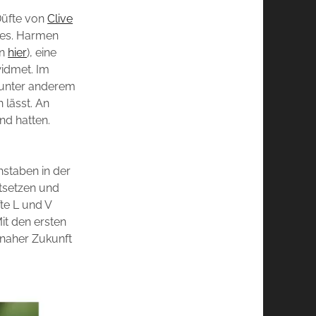
üfte von
Clive
ses. Harmen
en
hier
), eine
widmet. Im
h unter anderem
 lässt. An
nd hatten.
hstaben in der
ntsetzen und
te L und V
Mit den ersten
 naher Zukunft