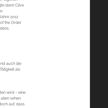
gte dann Clive
te
Jahre 2012
 of the Order
rdens.
und auch die
ätigkeit als
en wird – eine
 allen sehen
doch auf, dass