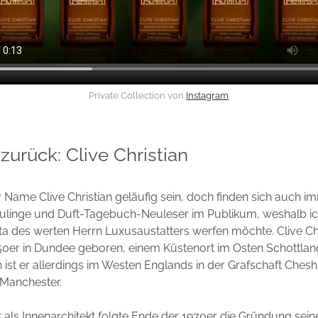
Private Collection von
Instagram
 zurück: Clive Christian
r Name Clive Christian geläufig sein, doch finden sich auch 
ulinge und Duft-Tagebuch-Neuleser im Publikum, weshalb ich
Vita des werten Herrn Luxusaustatters werfen möchte. Clive C
50er in Dundee geboren, einem Küstenort im Osten Schottlan
st er allerdings im Westen Englands in der Grafschaft Chesh
 Manchester.
it als Innenarchitekt folgte Ende der 1970er die Gründung sei