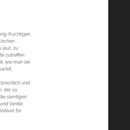
erig-fruchtigen
öckchen
 laut, zu
te zutreffen
it, wie man sie
artet.
rbrechlich und
n, der so
die samtigen
und Vanille
etiver für