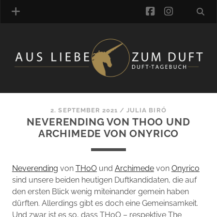
facebook
instagra
ÜBER UNS
DUFTVERZEICHNIS
MANUFAKTUREN
DUFTNOTEN
2. SEPTEMBER 2021
/
JULIA BIRÓ
NEVERENDING VON THOO UND
KOMMENTARE
ARCHIMEDE VON ONYRICO
KATEGORIEN
SCHLAGWORTE
LINK-SAMMLUNG
Neverending
von
THoO
und
Archimede
von
Onyrico
ARTIKEL-ARCHIV
sind unsere beiden heutigen Duftkandidaten, die auf
den ersten Blick wenig miteinander gemein haben
ONLINE-SHOP
dürften. Allerdings gibt es doch eine Gemeinsamkeit.
DAS ALZD-TEAM
Und zwar ist es so, dass THoO – respektive The