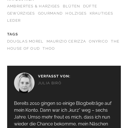
AMBRIERTES & HARZIGES
BLÜTEN
DÜFTE
GEWÜRZIGES
GOURMAND
HOLZIGES
KRAUTIGES
LEDER
TAGS
DOUGLAS MOREL
MAURIZIO CERIZZA
ONYRICO
THE
HOUSE OF OUD
THOO
VERFASST VON:
JULIA BIRÓ
Bereits 2010 gingen so einige Blogbeiträge auf
mein Konto. Dann war ich „kurz“ weg – sechs
Jahre. Umso mehr freut es mich, dass ich nun
wieder die Chance bekomme, mein Näschen