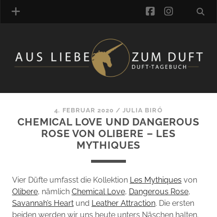
facebook
instagra
ÜBER UNS
DUFTVERZEICHNIS
MANUFAKTUREN
DUFTNOTEN
4. FEBRUAR 2020
/
JULIA BIRÓ
CHEMICAL LOVE UND DANGEROUS
KOMMENTARE
ROSE VON OLIBERE – LES
KATEGORIEN
MYTHIQUES
SCHLAGWORTE
LINK-SAMMLUNG
ARTIKEL-ARCHIV
Vier Düfte umfasst die Kollektion
Les Mythiques
von
Olibere
, nämlich
Chemical Love
,
Dangerous Rose
,
ONLINE-SHOP
Savannah’s Heart
und
Leather Attraction
. Die ersten
DAS ALZD-TEAM
beiden werden wir uns heute unters Näschen halten.