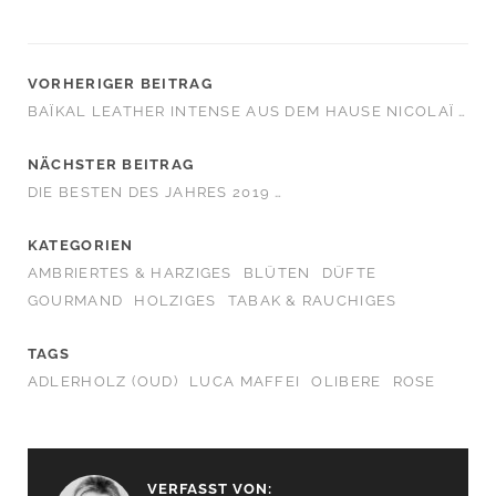
VORHERIGER BEITRAG
BAÏKAL LEATHER INTENSE AUS DEM HAUSE NICOLAÏ …
NÄCHSTER BEITRAG
DIE BESTEN DES JAHRES 2019 …
KATEGORIEN
AMBRIERTES & HARZIGES
BLÜTEN
DÜFTE
GOURMAND
HOLZIGES
TABAK & RAUCHIGES
TAGS
ADLERHOLZ (OUD)
LUCA MAFFEI
OLIBERE
ROSE
VERFASST VON: