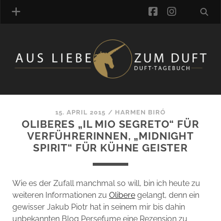
facebook
instagra
ÜBER UNS
DUFTVERZEICHNIS
MANUFAKTUREN
DUFTNOTEN
15. APRIL 2015
/
HARMEN BIRÓ
OLIBERES „IL MIO SEGRETO“ FÜR
KOMMENTARE
VERFÜHRERINNEN, „MIDNIGHT
KATEGORIEN
SPIRIT“ FÜR KÜHNE GEISTER
SCHLAGWORTE
LINK-SAMMLUNG
ARTIKEL-ARCHIV
Wie es der Zufall manchmal so will, bin ich heute zu
weiteren Informationen zu
Olibere
gelangt, denn ein
ONLINE-SHOP
gewisser Jakub Piotr hat in seinem mir bis dahin
DAS ALZD-TEAM
unbekannten Blog Persefume eine Rezension zu