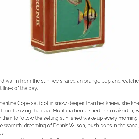
nd warm from the sun, we shared an orange pop and watche
t lines of the day.”
ntine Cope set foot in snow deeper than her knees, she kne
st time. Leaving the rural Montana home she’d been raised in, w
r than to follow the setting sun, she’d wake up every mornin
e warmth; dreaming of Dennis Wilson, push pops in the sand
es.