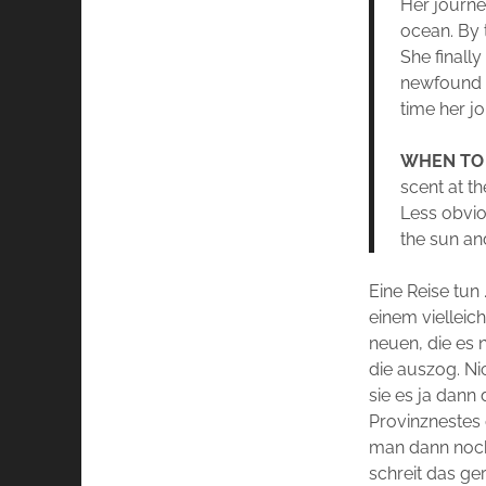
Her journe
ocean. By 
She finall
newfound fr
time her jo
WHEN TO
scent at t
Less obvio
the sun an
Eine Reise tu
einem vielleic
neuen, die es 
die auszog. Ni
sie es ja dann
Provinznestes 
man dann noch
schreit das ge