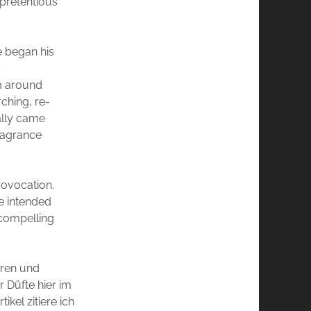
 pretentious
e began his
s
om around
ching, re-
ally came
ragrance
rovocation.
e intended
 compelling
rren und
r Düfte hier im
ikel zitiere ich