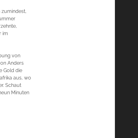
h zumindest,
 Summer
rzehnte,
r im
ibung von
on Anders
e Gold die
afrika aus, wo
er. Schaut
 neun Minuten