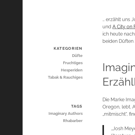
… erzählt uns 
und
A City on 
ich heute nac
beiden Düften 
KATEGORIEN
Düfte
Fruchtiges
Imagin
Hesperiden
Tabak & Rauchiges
Erzähl
Die Marke Imag
TAGS
Oregon, lebt. 
Imaginary Authors
„mitmischt“, f
Rhabarber
„Josh Meyer