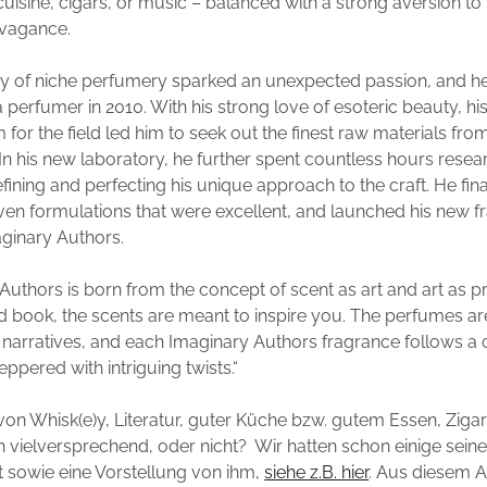
 cuisine, cigars, or music – balanced with a strong aversion to
avagance.
y of niche perfumery sparked an unexpected passion, and h
 perfumer in 2010. With his strong love of esoteric beauty, hi
 for the field led him to seek out the finest raw materials fr
 In his new laboratory, he further spent countless hours resear
efining and perfecting his unique approach to the craft. He fin
ven formulations that were excellent, and launched his new f
ginary Authors.
Authors is born from the concept of scent as art and art as p
d book, the scents are meant to inspire you. The perfumes ar
 narratives, and each Imaginary Authors fragrance follows a
eppered with intriguing twists.“
von Whisk(e)y, Literatur, guter Küche bzw. gutem Essen, Ziga
ch vielversprechend, oder nicht? Wir hatten schon einige seine
t sowie eine Vorstellung von ihm,
siehe z.B. hier
. Aus diesem Art