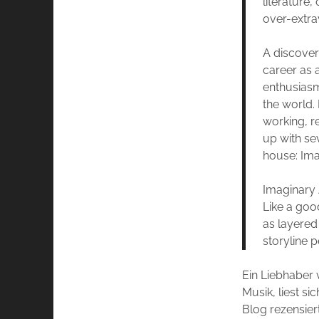
literature,
over-extr
A discover
career as a
enthusiasm
the world.
working, r
up with se
house: Ima
Imaginary 
Like a goo
as layered
storyline p
Ein Liebhaber 
Musik, liest si
Blog rezensier