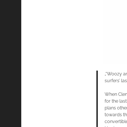
„“Woozy a
surfers’ las
When Cleme
for the la
plans othe
towards th
convertibl