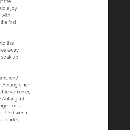
of the
ble joy.
 with
he first
to this
ries away.
n soak up
mmt, wird
er Anfang einer
chte von einer,
e Anfang tut
nge eines
nne. Und wenn
p landet,