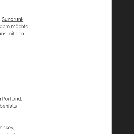
,
Sundrunk
là, dem möchte
uns mit den
e
n Portland,
benfalls
hiskey,