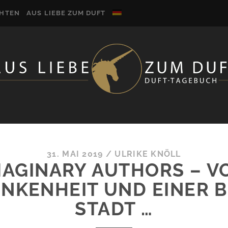
CHTEN
AUS LIEBE ZUM DUFT
31. MAI 2019
/
ULRIKE KNÖLL
MAGINARY AUTHORS – V
NKENHEIT UND EINER 
STADT …