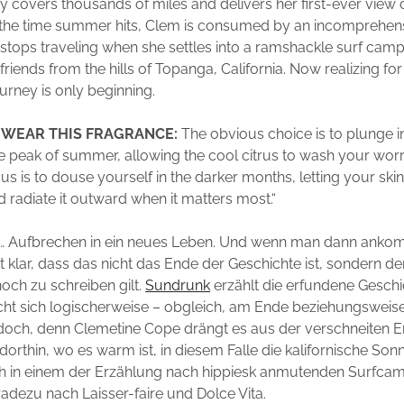
y covers thousands of miles and delivers her first-ever view 
the time summer hits, Clem is consumed by an incomprehensi
y stops traveling when she settles into a ramshackle surf camp
iends from the hills of Topanga, California. Now realizing for t
urney is only beginning.
 WEAR THIS FRAGRANCE:
The obvious choice is to plunge in
he peak of summer, allowing the cool citrus to wash your wor
us is to douse yourself in the darker months, letting your ski
d radiate it outward when it matters most.“
n … Aufbrechen in ein neues Leben. Und wenn man dann anko
ht klar, dass das nicht das Ende der Geschichte ist, sondern d
noch zu schreiben gilt.
Sundrunk
erzählt die erfundene Geschi
cht sich logischerweise – obgleich, am Ende beziehungsweis
 doch, denn Clemetine Cope drängt es aus der verschneiten E
dorthin, wo es warm ist, in diesem Falle die kalifornische So
 in einem der Erzählung nach hippiesk anmutenden Surfcam
radezu nach Laisser-faire und Dolce Vita.