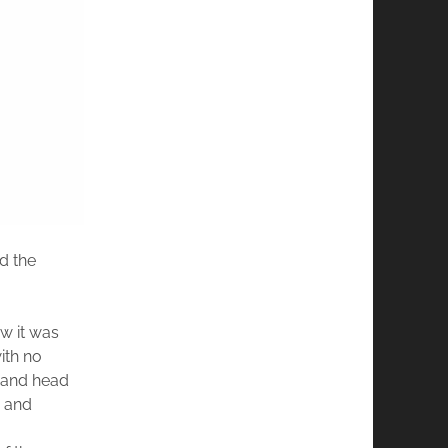
d the
w it was
ith no
g and head
, and