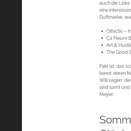
auch die Links
eine interessa
Duftmarke, war
Olfactiv – 
Ça Fleure 
Art & Hustl
The Good S
Fakt ist, das s
kennt: deren N
Will sagen: die
sind samt und 
Meyer.
Somme