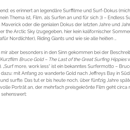
end: es erinnert an legendäre Surffilme und Surf-Dokus (mic
mein Thema ist, Film, als Surfen an und für sich ;)) – Endless
n Maverick oder die genialen Dokus der letzten Jahre und Jah
r the Arctic Sky (zugegeben, hier kein kalifornischer Somme
für Nordlichter), Riding Giants und wie sie alle heißen …
st mir aber besonders in den Sinn gekommen bei der Beschre
 Kurzfilm
Bruce Gold – The Last of the Great Surfing Hippies
v
). „Surf more, work less“ ist ein bekanntes Surfermotto – Bruc
n dazu: mit Anfang 20 wanderte Gold nach Jeffreys Bay in Süd
und surfte. Das tut er bis heute noch, über fünfzig Jahre spät
volle Porträt an, der mehrfach preisgekrönte Film geht circa
h sehenswert: