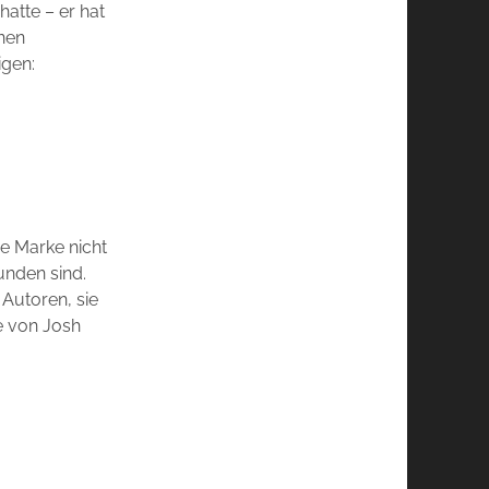
hatte – er hat
enen
igen:
ie Marke nicht
unden sind.
 Autoren, sie
e von Josh