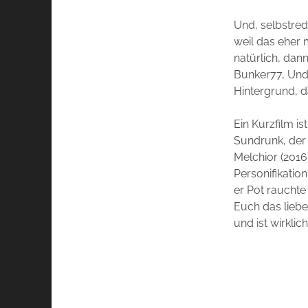
Und, selbstred
weil das eher 
natürlich, dan
Bunker77, Unde
Hintergrund, da
Ein Kurzfilm i
Sundrunk, der
Melchior (2016
Personifikatio
er Pot rauchte 
Euch das liebe
und ist wirklic