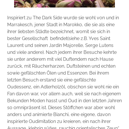
Inspiriert zu The Dark Side wurde sie wohl von und in
Marrakesch, jener Stadt in Marokko, die sie als eine
ihrer liebsten Städte bezeichnet, womit sie sich in
bester Gesellschaft befindet(siehe z.B. Yves Saint
Laurent und seinen Jardin Majorelle, Serge Lutens
und viele andere). Nach jedem ihrer Besuche kehrte
sie unter anderem mit viel Duftendem nach Hause
zurück, mit Räucherharzen, Duftsteinen und echten
sowie gefälschten Ölen und Essenzen. Bei ihrem
letzten Besuch erstand sie eine gefälschte
Oudessenz, ein Adlerholzöl, obschon sie wohl nie ein
Fan davon war, vor allem auch, weil sie nach eigenem
Bekunden Moden hasst und Oud in den letzten Jahren
so omnipräsent ist. Dieses Stöffchen war aber wohl
anders und animierte Bianchi, eine eigene, davon
inspirierte Oudimitation zu kreieren, ein nach ihrer
Aussage „klebrig süßes, rauchig orientalisches Zeug“,