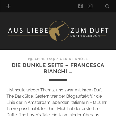
facebook
instagra
ÜBER UNS
DUFTVERZEICHNIS
MANUFAKTUREN
DUFTNOTEN
25. APRIL 2019
/
ULRIKE KNÖLL
DIE DUNKLE SEITE – FRANCESCA
KOMMENTARE
BIANCHI …
KATEGORIEN
SCHLAGWORTE
LINK-SAMMLUNG
… ist heute wieder Thema, und zwar mit ihrem Duft
ARTIKEL-ARCHIV
The Dark Side. Gestern war der Blogauftakt für die
Linie der in Amsterdam lebenden Italienerin – falls Ihr
ONLINE-SHOP
ihn verpasst habt, lest hier. Mich hat der erste ihrer
DAS ALZD-TEAM
Düfte, The Lover’s Tale, ein Jasminleder, überaus