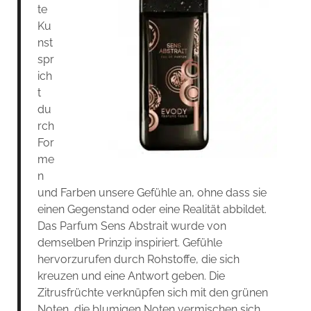
te
Ku
nst
spr
ich
t
du
rch
For
me
n
und Farben unsere Gefühle an, ohne dass sie
einen Gegenstand oder eine Realität abbildet.
Das Parfum Sens Abstrait wurde von
demselben Prinzip inspiriert. Gefühle
hervorzurufen durch Rohstoffe, die sich
kreuzen und eine Antwort geben. Die
Zitrusfrüchte verknüpfen sich mit den grünen
Noten, die blumigen Noten vermischen sich