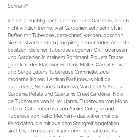
Schrank?
Ich bin ja süchtig nach Tuberose und Gardenie, die ich
nicht wirklich trenne, weil Gardenien sehr sehr oft in
Düften mit Tuberose „gezeichnet“ werden, obschon
sie selbstverständlich jene pilzig anmutenden Aspekte
besitzen, die einer Tuberose abgehen. Ok, Tuberosen
und Gardenien in meinem Sortiment: Piguets Fracas,
ganz klar, der Klassiker. Frédéric Malles Carnal Flower
und Serge Lutens Tubéreuse Criminelle, zwei
moderne Ikonen. L’Artisan Parfumeurs Nuit de
Tubéreuse, Nishanes Tubéroza, Van Cleef & Arpels
Gardénia Pétale und Guerlains Cruel Gardénia, Noix
de Tubéreuse von Miller Harris, Tubéreuse von Mona
di Orio, Café Tuberosa von Atelier Cologne und
Tuberose von Keiko Mecheri – das wären mal die
Kandidaten, die mir aus dem Stehgreif eingefallen
sind. Ok, ich muss nicht jammern, ich hätte nichts