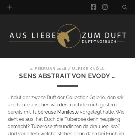
facebook
instagra
ÜBER UNS
DUFTVERZEICHNIS
MANUFAKTUREN
DUFTNOTEN
1. FEBRUAR 2018
/
ULRIKE KNÖLL
SENS ABSTRAIT VON EVODY …
KOMMENTARE
KATEGORIEN
SCHLAGWORTE
… heißt der zweite Duft der Collection Galerie, den wir
LINK-SAMMLUNG
uns heute ansehen werden, nachdem ich gestern
ARTIKEL-ARCHIV
bereits mit
Tubéreuse Manifeste
vorgelegt hatte. Wie
sieht es aus, hat Euch die Tuberose denn neugierig
ONLINE-SHOP
gemacht? Tuberosenfreundinnen da draußen, wo?
DAS ALZD-TEAM
Und vor allem welche stehen denn dann bei Euch im