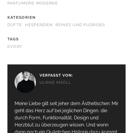
PARFUMERIE MODERNE
KATEGORIEN
DÜFTE
HESPERIDEN
REINES UND PUDRIGES
TAGS
EVODY
VERFASST VON:
ULRIKE KNÖLL
Meine Liebe gilt seit jeher dem Ästhetischen: Mir
geht das Herz auf bei jeglichen Dingen, die
durch Form, Funktionalität, Design und
Herzblut zu überzeugen wissen. Und wenn
dann noch ein Quäntchen Historie dazu kommt,