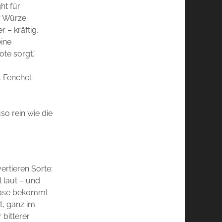
ht für
er Würze
 – kräftig,
eine
te sorgt.“
 Fenchel;
o rein wie die
ertieren Sorte:
l laut – und
 Nase bekommt
t, ganz im
 bitterer