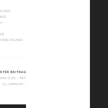
OSUNG]
UNG]
[+
NG]
+ VERLOSUNG]
STER BEITRAG
UND OUD – MIT
ILLUMINUM …