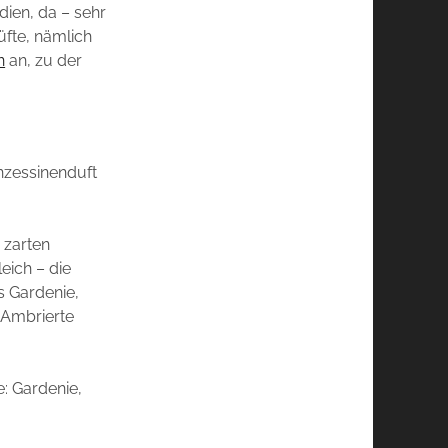
dien, da – sehr
üfte, nämlich
n
an, zu der
inzessinenduft
 zarten
eich – die
s Gardenie,
 Ambrierte
e:
Gardenie,