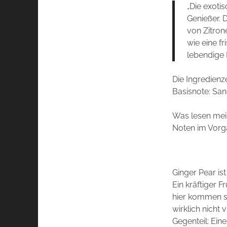
„Die exoti
Genießer. 
von Zitron
wie eine f
lebendige 
Die Ingredienz
Basisnote:
San
Was lesen mein
Noten im Vorg
Ginger Pear ist
Ein kräftiger F
hier kommen s
wirklich nicht
Gegenteil: Ein