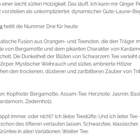
einer leicht süßen Holzigkeit. Das läuft. Ich kann mir Ginger
 vorstellen als unkomplizierter, dynamischer Gute-Laune-Begl
ea
heißt die Nummer Drei für heute:
atische Fusion aus Orangen- und Teenoten, die den Träger m
hle von Bergamotte und dem pikanten Charakter von Karda
elt. Die Dunkelheit der Blüten von Schwarzem Tee verleiht 
örper. Mystischer Weihrauch und süßes ambrierte Hölzer
chen den trockenen, düsteren und zartbitteren Zauber von Tri
en:
Kopfnote:
Bergamotte, Assam-Tee;
Herznote:
Jasmin;
Basi
Kardamom, Zedernholz.
appt immer, oder nicht? Ich liiebe Teedüfte. Und ich liebe Tee
a schon des öfteren verlauten lassen. Schwarztee, klassischer
rüntee in allen Variationen. Weißer Tee.