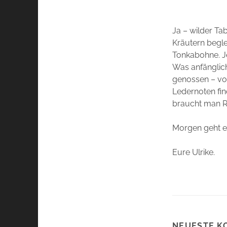
Ja – wilder Ta
Kräutern begle
Tonkabohne. Je
Was anfänglich
genossen – vo
Ledernoten find
braucht man Rü
Morgen geht es
Eure Ulrike.
NEUESTE K