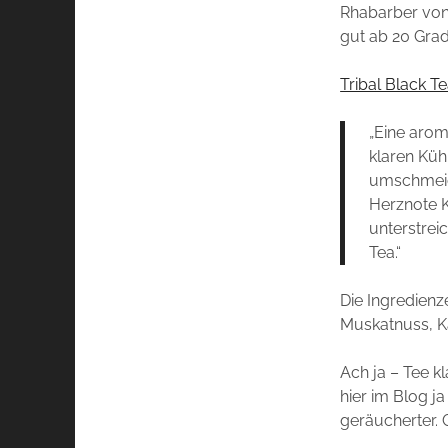
Rhabarber von 
gut ab 20 Grad
Tribal Black T
„Eine arom
klaren Kü
umschmeich
Herznote K
unterstrei
Tea.“
Die Ingredienz
Muskatnuss, 
Ach ja – Tee kl
hier im Blog j
geräucherter. G