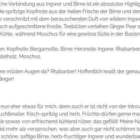
sche Verbindung aus Ingwer und Birne ist ein absolutes Highlig
Die spritzige Kopfnote aus der hellen Frische der Birne und d
e verschmilzt mit dem berauschenden Duft von wildem Ingwer
risch aufgeschnittene Knolle. Teeblüten verleihen Ginger Pear 
Kühle, während Moschus für eine gewisse Süße in der Basisno
en:
Kopfnote:
Bergamotte, Birne;
Herznote:
Ingwer, Rhabarber,
delholz, Moschus.
e müden Augen da? Rhabarber! Hoffentlich knallt der genaus
änger!
 nun eher etwas für mich, denn auch er ist nicht von der introv
ruchtknaller, frisch-spritzig und herb. Früchte dürfen gerne ma
ie sowas von erfrischend kühlend rüber, das gefällt! Meine
 viel mehr als versprochen, was aber auch gar nicht schlimm is
e schöne, saftige Birne, herb-fruchtiger Ingwer und wunderbar