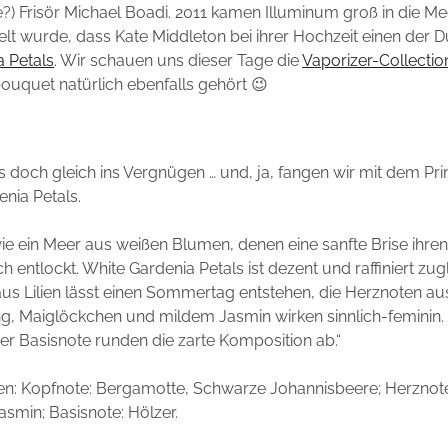
?) Frisör Michael Boadi. 2011 kamen Illuminum groß in die Me
lt wurde, dass Kate Middleton bei ihrer Hochzeit einen der D
a Petals
. Wir schauen uns dieser Tage die
Vaporizer-Collectio
ouquet natürlich ebenfalls gehört 😉
s doch gleich ins Vergnügen … und, ja, fangen wir mit dem Pr
enia Petals.
ie ein Meer aus weißen Blumen, denen eine sanfte Brise ihren
 entlockt. White Gardenia Petals ist dezent und raffiniert zugl
us Lilien lässt einen Sommertag entstehen, die Herznoten au
g, Maiglöckchen und mildem Jasmin wirken sinnlich-feminin.
der Basisnote runden die zarte Komposition ab.“
en:
Kopfnote:
Bergamotte, Schwarze Johannisbeere;
Herznot
Jasmin;
Basisnote:
Hölzer.