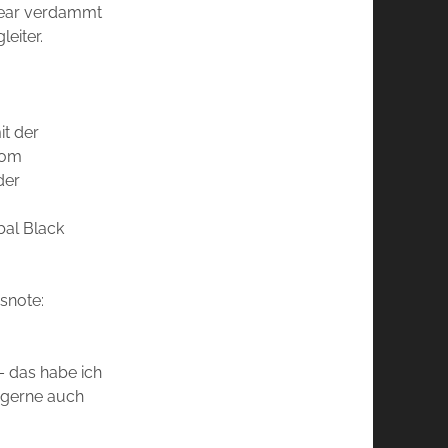
 Pear verdammt
eiter.
it der
mom
der
bal Black
snote:
 – das habe ich
, gerne auch