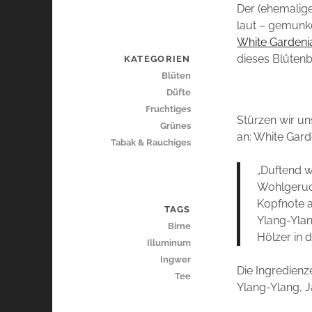
Der (ehemalige
laut – gemunke
White Gardeni
dieses Blütenb
KATEGORIEN
Blüten
Düfte
Fruchtiges
Stürzen wir un
Grünes
an: White Gard
Tabak & Rauchiges
„Duftend w
Wohlgeruch
Kopfnote a
TAGS
Ylang-Ylan
Birne
Hölzer in 
Illuminum
Ingwer
Die Ingredienz
Tee
Ylang-Ylang, 