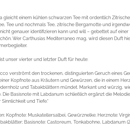
ea gleicht einem kühlen schwarzen Tee mit ordentlich Zitrisc
ee, Tee und nochmals Tee, zitrische Bergamotte und irgendw
nicht genauer identifizieren kann und will – gebettet auf einer
schön. Wer Carthusias Mediterraneo mag, wird diesen Duft hier
merbegleiter.
ist unser vierter und letzter Duft für heute:
cco verströmt den trockenen, distinguierten Geruch eines Ge
 einer Kopfnote aus Kräutern und Gewürzen, die in einem Her
edernholz und Tabakblättern mündet. Markant und würzig, wi
fe. Die Basisnote mit Labdanum schließlich ergänzt die Melodi
Sinnlichkeit und Tiefe.“
en:
Kopfnote:
Muskatellersalbei, Gewürznelke;
Herznote:
Virgi
bakblätter;
Basisnote:
Castoreum, Tonkabohne, Labdanum (Zi