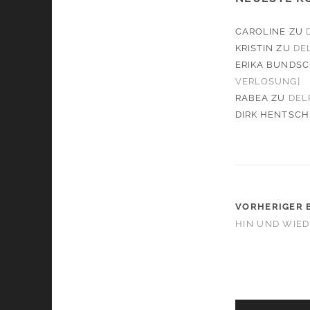
CAROLINE
ZU
KRISTIN
ZU
DE
ERIKA BUNDS
VERLOSUNG]
RABEA
ZU
DEL
DIRK HENTSCH
VORHERIGER 
HIN UND WIED