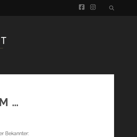
facebook
instagram
M …
ter Bekannter: