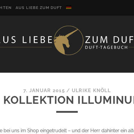
CHTEN
AUS LIEBE ZUM DUFT
7. JANUAR 2015
/
ULRIKE KNÖLL
E KOLLEKTION ILLUMINU
ge bei uns im Shop eingetrudelt – und der Herr dahinter ein al