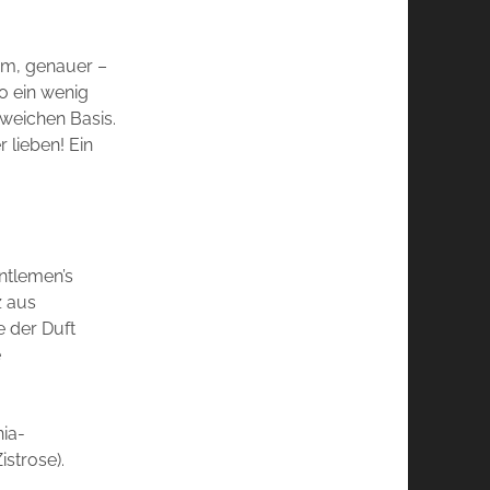
hem, genauer –
o ein wenig
 weichen Basis.
 lieben! Ein
ntlemen’s
z aus
e der Duft
e
nia-
strose).