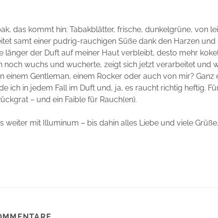
bak, das kommt hin: Tabakblätter, frische, dunkelgrüne, von le
itet samt einer pudrig-rauchigen Süße dank den Harzen und d
 länger der Duft auf meiner Haut verbleibt, desto mehr kokel
 noch wuchs und wucherte, zeigt sich jetzt verarbeitet und 
n einem Gentleman, einem Rocker oder auch von mir? Ganz 
e ich in jedem Fall im Duft und, ja, es raucht richtig heftig. Fü
ckgrat – und ein Faible für Rauch(en).
 weiter mit Illuminum – bis dahin alles Liebe und viele Grüße
OMMENTARE