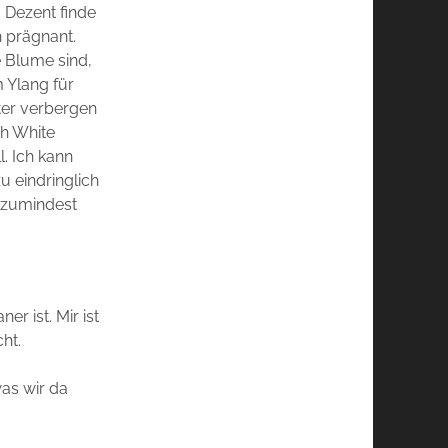
 Dezent finde
h prägnant.
e Blume sind,
 Ylang für
ter verbergen
ch White
. Ich kann
 eindringlich
 zumindest
r ist. Mir ist
ht.
was wir da