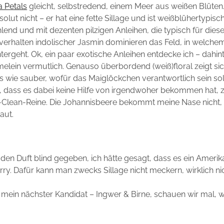
a Petals
gleicht, selbstredend, einem Meer aus weißen Blüten.
solut nicht – er hat eine fette Sillage und ist weißblühertypisc
hlend und mit dezenten pilzigen Anleihen, die typisch für dies
verhalten indolischer Jasmin dominieren das Feld, in welchem
ergeht. Ok, ein paar exotische Anleihen entdecke ich – dahin
melein vermutlich. Genauso überbordend (weiß)floral zeigt si
s wie sauber, wofür das Maiglöckchen verantwortlich sein soll
 dass es dabei keine Hilfe von irgendwoher bekommen hat, zu
r-Clean-Reine. Die Johannisbeere bekommt meine Nase nicht,
aut.
den Duft blind gegeben, ich hätte gesagt, dass es ein Amerikane
orry. Dafür kann man zwecks Sillage nicht meckern, wirklich nic
t mein nächster Kandidat – Ingwer & Birne, schauen wir mal, 