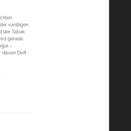
ichten
er vanilligen
t der Tabak:
wird gerade
egal –
r diesen Duft
,