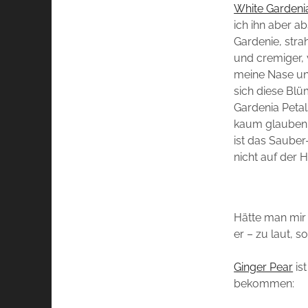
White Gardeni
ich ihn aber ab
Gardenie, stra
und cremiger, 
meine Nase unt
sich diese Blü
Gardenia Petal
kaum glauben,
ist das Saube
nicht auf der H
Hätte man mir 
er – zu laut, s
Ginger Pear
is
bekommen: