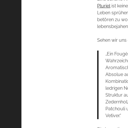
Pluriel
ist kein
Leben sprühend
betören zu wol
lebensbejahen
Sehen wir uns
„Ein Fougè
Wahrzeiche
Aromatisc
Absolue au
Kombinatio
ledrigen N
Struktur au
Zedernhol
Patchouli 
Vetiver.“