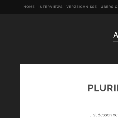
HOME
INTERVIEWS
VERZEICHNISSE
ÜBERSI
PLURI
… ist dessen n