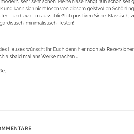
r modern, sehr sehr schön. Meine Nase hängt nun schon seit 
 und kann sich nicht lösen von diesem geistvollen Schönling
ter – und zwar im ausschließlich positiven Sinne. Klassisch, z
gardistisch-minimalistisch. Testen!
des Hauses wünscht Ihr Euch denn hier noch als Rezension
ich alsbald mal ans Werke machen …
ße,
OMMENTARE