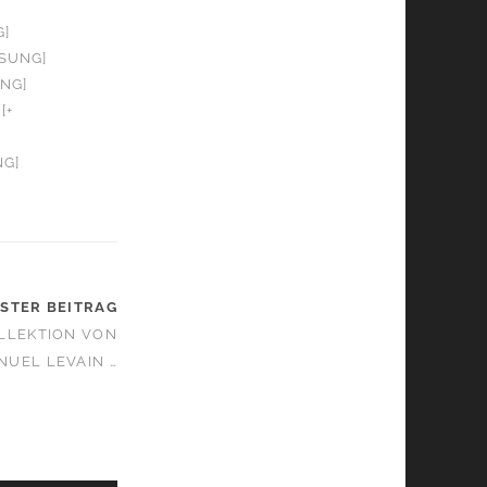
G]
OSUNG]
UNG]
[+
NG]
STER BEITRAG
LLEKTION VON
UEL LEVAIN …