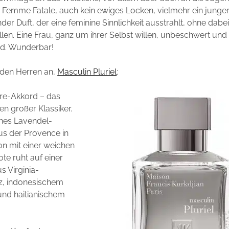
e Femme Fatale, auch kein ewiges Locken, vielmehr ein junge
er Duft, der eine feminine Sinnlichkeit ausstrahlt, ohne dabe
len. Eine Frau, ganz um ihrer Selbst willen, unbeschwert und
d. Wunderbar!
 den Herren an,
Masculin Pluriel
:
re-Akkord – das
n großer Klassiker.
hes Lavendel-
s der Provence in
n mit einer weichen
ote ruht auf einer
s Virginia-
z, indonesischem
und haitianischem