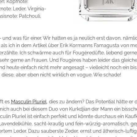
en:
Kopfnote:
znote:
Leder, Virginia-
sisnote:
Patchouli,
– und was für einer. Wir hatten es ja neulich erst davon, nämli
, als ich in dem Artikel über Erik Kormanns Famagusta von me
erzählte. Ich schwärme auch für Fougèredüfte, liebend gern
sehr gerne an Frauen. Und Fougères haben leider das gleich
ind heute einfach nicht mehr angesagt – vielleicht noch ein bi
 diese, aber eben nicht wirklich en vogue. Wie schade!
fft es
Masculin Pluriel
, dies zu ändern? Das Potential hätte er 
 mich auch bei diesem Duo von Kurkdjian der Mann ein bissch
ulin Pluriel ist einfach perfekt und könnte durchaus ein Kauf
avendelkühle, sacht-krautig und fein-würzig-aromatisch, ge
ertem Leder. Dazu sauberste Zeder, ernst und ätherisch-luftig