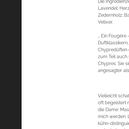
Die Ingredienz
Lavendel;
Her
Zedernholz;
Ba
Vetiver.
… Ein Fougère 
Duftklassikern
Chypredüften 
zum Teil auch 
Chypres: Sie s
angesagter als
Vielleicht scha
oft begeistert
die Dame: Masc
mich werden. L
kühn-distingui