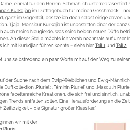
 Dame, einmal für den Herren. Schmählich unterrepräsentiert s
ncis Kurkdjian
im Dufttagebuch für meinen Geschmack – noch
d, ganz im Gegenteil, besitze ich doch selbst einige davon und 
tion. Tjaja, Monsieur Kurkdjian ist unbestritten einer der gan
ch auch meine Neugierde, was seine beiden neuen Düfte betrif
en. An dieser Stelle möchte ich vorab nochmals auf unser I
s ich mit Kurkdjian führen konnte – siehe hier
Teil 1
und
Teil 2
.
bt uns selbstredend ein paar Worte mit auf den Weg zu seine
 Auf der Suche nach dem Ewig-Weiblichen und Ewig-Männlic
e Duftkollektion ‚Pluriel‘: ‚Féminin Pluriel‘ und ‚Masculin Pluriel
ne facettenreiche Kreationen, die sich frei und sinnlich, un
igen Trends entfalten sollen. Eine Herausforderung an die Zei
Zeitlosigkeit – die Signatur großer Klassiker.“
eginnen wir mit der
n Pluriel
: