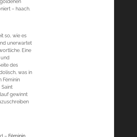
égoldenen
iert – haach.
it so, wie es
 und unerwartet
wortliche. Eine
g und
Seite des
dolisch, was in
n Féminin
 Saint
rlauf gewinnt
zuzuschreiben
nd –
Féminin