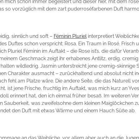
en mich schon immer begeistert und dieser hier, mit dem ros
as so vorzüglich mit dem zart puderroséfarbenen Duft harmon
eidig, sinnlich und soft –
Féminin Pluriel
interpretiert Weiblichke
des Duftes schon verspricht: Rosa. Ein Traum in Rosé. Frisch
sich Pluriel Féminin im Auftakt – die Rose ist’s, die dafür Verant
 meinem Geschmack zeigt ihr erhabenes Antlitz, erdig, cremi
rhalten wildledrig. Jasmin unterstreicht jene cremig-skinnige 
inen Charakter ausmacht – zurückhaltend und absolut nicht in
ch fehl am Platze wäre. Die andere Seite, die das Naturell vo
t, ist jene Frische, fruchtig im Auftakt, was mich kurz an Yves
oll erinnert hat, den ich einmal früher besaß. Im weiteren Ve
 an Sauberkeit, was zweifelsohne dem kleinen Maiglöckchen 
 rundet den Duft mit etwas Wärme und einem Hauch Süße ab.
ommage an das Weibliche, vor allem aber auch an die Juge