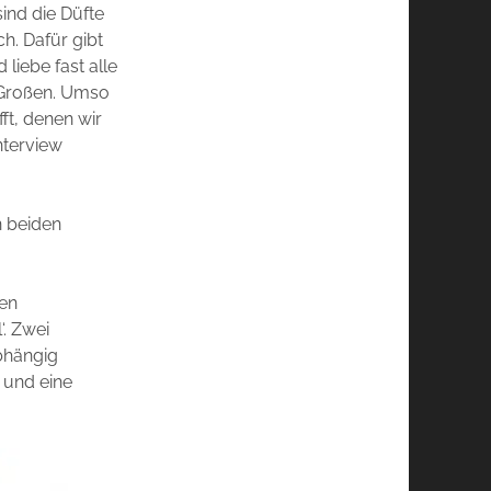
ind die Düfte
. Dafür gibt
liebe fast alle
z Großen. Umso
ft, denen wir
nterview
n beiden
hen
‘. Zwei
abhängig
t und eine