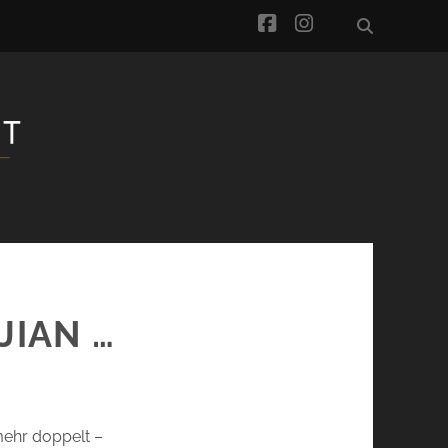
facebook
instagram
JIAN …
mehr doppelt –