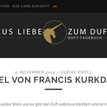
CHTEN
AUS LIEBE ZUM DUFT
5. NOVEMBER 2014
/
ULRIKE KNÖLL
EL VON FRANCIS KURKD
euestes Werk und es gibt den Duft selbstverständlich einmal 