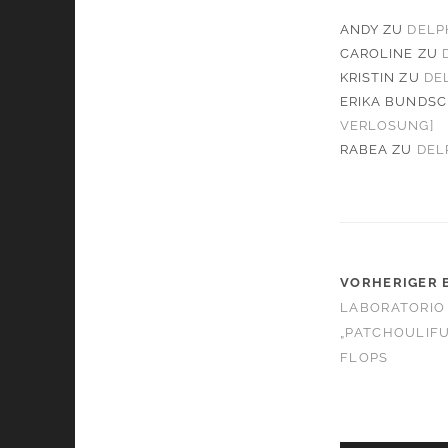
ANDY
ZU
DELP
CAROLINE
ZU
KRISTIN
ZU
DE
ERIKA BUNDS
VERLOSUNG]
RABEA
ZU
DEL
VORHERIGER 
LABORATORIO
„PATCHOULIFUL
FLOPS