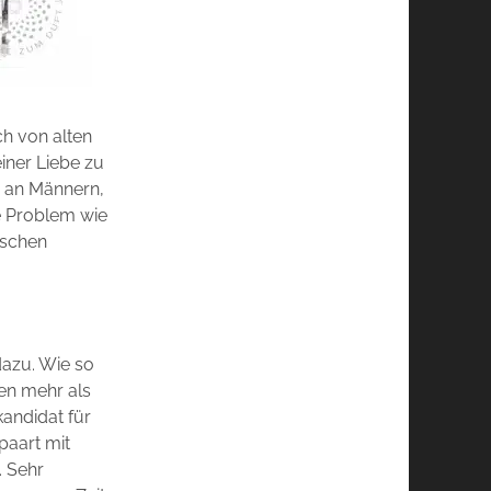
ch von alten
iner Liebe zu
e an Männern,
e Problem wie
sschen
dazu. Wie so
en mehr als
kandidat für
paart mit
. Sehr