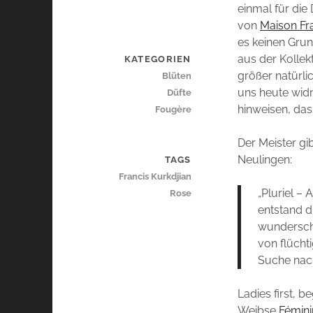
einmal für die
von
Maison Fra
es keinen Grun
aus der Kollek
KATEGORIEN
größer natürli
Blüten
uns heute widm
Düfte
hinweisen, das
Fougère
Der Meister gi
Neulingen:
TAGS
Francis Kurkdjian
„Pluriel –
Rose
entstand di
wunderschö
von flücht
Suche nach 
Ladies first, b
Weibse
Fémini