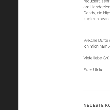
reduziert, seh
am Handgelenk
Dandy, ein Hips
zugleich avant
Welche Düfte 
ich mich näml
Viele liebe Grü
Eure Ulrike.
NEUESTE K