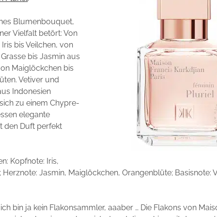
senes Blumenbouquet,
ner Vielfalt betört: Von
 Iris bis Veilchen, von
Grasse bis Jasmin aus
von Maiglöckchen bis
ten. Vetiver und
aus Indonesien
sich zu einem Chypre-
essen elegante
t den Duft perfekt
en:
Kopfnote:
Iris,
;
Herznote:
Jasmin, Maiglöckchen, Orangenblüte;
Basisnote:
V
ch bin ja kein Flakonsammler, aaaber … Die Flakons von Mais