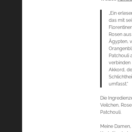
„Ein erle
das mit sei
Florentiner
Rosen aus 
Ägypten, 
Orangenblü
Patchouli 
verbinden 
Akkord, d
Schlichthei
umfasst.“
Die Ingredienz
Veilchen, Rose
Patchouli.
Meine Damen, i