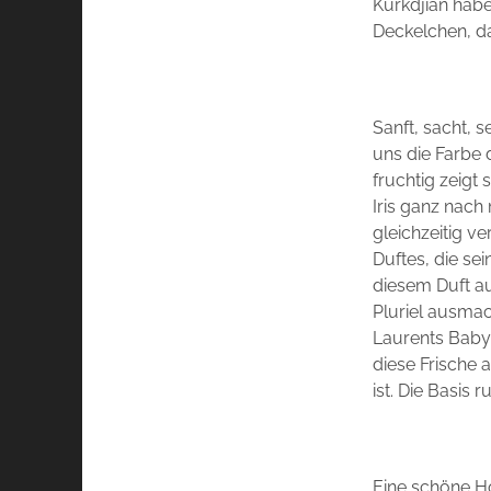
Kurkdjian hab
Deckelchen, d
Sanft, sacht, s
uns die Farbe 
fruchtig zeigt 
Iris ganz nach
gleichzeitig ve
Duftes, die se
diesem Duft au
Pluriel ausmach
Laurents Babyd
diese Frische
ist. Die Basis
Eine schöne H