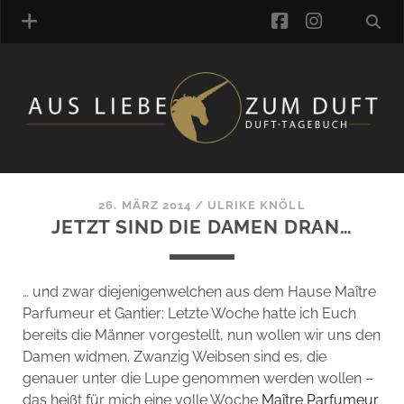
facebook
instagra
ÜBER UNS
DUFTVERZEICHNIS
MANUFAKTUREN
DUFTNOTEN
26. MÄRZ 2014
/
ULRIKE KNÖLL
JETZT SIND DIE DAMEN DRAN…
KOMMENTARE
KATEGORIEN
SCHLAGWORTE
… und zwar diejenigenwelchen aus dem Hause Maître
LINK-SAMMLUNG
Parfumeur et Gantier: Letzte Woche hatte ich Euch
ARTIKEL-ARCHIV
bereits die Männer vorgestellt, nun wollen wir uns den
Damen widmen. Zwanzig Weibsen sind es, die
ONLINE-SHOP
genauer unter die Lupe genommen werden wollen –
DAS ALZD-TEAM
das heißt für mich eine volle Woche
Maître Parfumeur