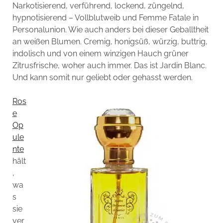
Narkotisierend, verführend, lockend, züngelnd,
hypnotisierend – Vollblutweib und Femme Fatale in
Personalunion. Wie auch anders bei dieser Geballtheit
an weißen Blumen. Cremig, honigsüß, würzig, buttrig,
indolisch und von einem winzigen Hauch grüner
Zitrusfrische, woher auch immer. Das ist Jardin Blanc.
Und kann somit nur geliebt oder gehasst werden.
Ros
e
Op
ule
nte
hält
,
wa
s
sie
ver