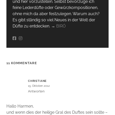
und hier vorzustellen. Selbst bevorzuge ich
feine Lederdüfte oder Gewürzkompositionen,
ohne mich da aber festzulegen. Warum auch?
Es gibt ständig so viel Neues in der Welt der
Düfte zu entdecken. →
BIRÓ
11 KOMMENTARE
CHRISTIANE
15. Oktober 2012
Antworten
Hallo Harmen,
und wenn dies der heilige Gral des Duftes sein sollte –