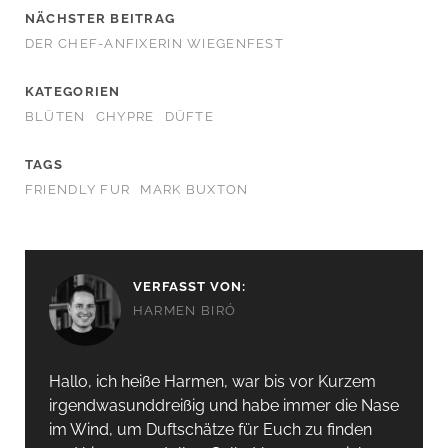
NÄCHSTER BEITRAG
DER CHEF-ANFIXERIN WIEGENFEST
KATEGORIEN
BLÜTEN
CHYPRE
DÜFTE
TAGS
FRIENDLY FUR
MARK BUXTON
VERFASST VON:
HARMEN BIRÓ
Hallo, ich heiße Harmen, war bis vor Kurzem
irgendwas­unddreißig und habe immer die Nase
im Wind, um Duftschätze für Euch zu finden