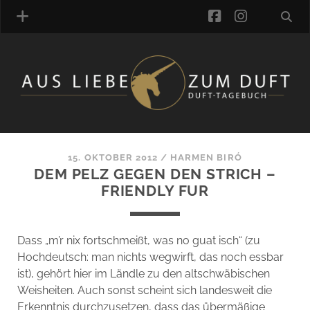
facebook
instagra
ÜBER UNS
DUFTVERZEICHNIS
MANUFAKTUREN
DUFTNOTEN
15. OKTOBER 2012
/
HARMEN BIRÓ
DEM PELZ GEGEN DEN STRICH –
KOMMENTARE
FRIENDLY FUR
KATEGORIEN
SCHLAGWORTE
LINK-SAMMLUNG
Dass „m’r nix fortschmeißt, was no guat isch“ (zu
ARTIKEL-ARCHIV
Hochdeutsch: man nichts wegwirft, das noch essbar
ist), gehört hier im Ländle zu den altschwäbischen
ONLINE-SHOP
Weisheiten. Auch sonst scheint sich landesweit die
DAS ALZD-TEAM
Erkenntnis durchzusetzen, dass das übermäßige