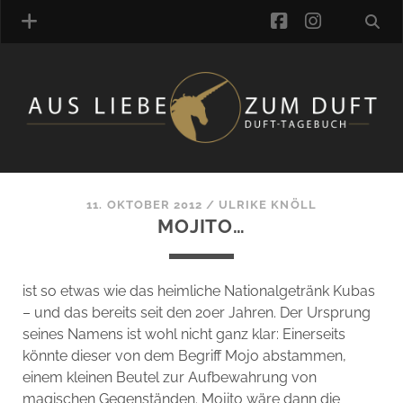
facebook
instagra
ÜBER UNS
DUFTVERZEICHNIS
MANUFAKTUREN
DUFTNOTEN
11. OKTOBER 2012
/
ULRIKE KNÖLL
MOJITO…
KOMMENTARE
KATEGORIEN
SCHLAGWORTE
ist so etwas wie das heimliche Nationalgetränk Kubas
LINK-SAMMLUNG
– und das bereits seit den 20er Jahren. Der Ursprung
ARTIKEL-ARCHIV
seines Namens ist wohl nicht ganz klar: Einerseits
könnte dieser von dem Begriff Mojo abstammen,
ONLINE-SHOP
einem kleinen Beutel zur Aufbewahrung von
DAS ALZD-TEAM
magischen Gegenständen. Mojito wäre dann die