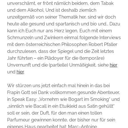
unverschämt, er frönt nämlich beidem, dem Tabak
und dem Alkohol. Und ist deshalb ziemlich
unzeitgemäß von seiner Thematik her, sind wir doch
heute alle gesund und spartanisch und bio und… Dazu
kann ich Euch nur ans Herz legen, Euch mit einem
Schmunzeln und Zwinkern einmal folgende Interviews
mit dem österreichischen Philosophen Robert Pfaller
durchzulesen, dass der Spiegel und die Zeit letztes
Jahr führten – ein Plädoyer für die (temporäre)
Unvernunft und die (partielle) Unmäßigkeit, siehe
hier
und
hier
.
Wir stürzen uns jetzt einfach mal hinein in das bei
Frapin Gott sei Dank vollkommen gesunde Abenteuer,
in Speak Easy: „Vornehm wie Bogart im Smoking“ und
„sinnlich wie Bacall in ein Etuikleid aus Satin gehüllt“
soll er sein, der Duft, für den man einen tollen
Parfumeur gewinnen konnte, der bisher nur für sein
eigenes Haus gearbeitet hat: Marc-Antoine