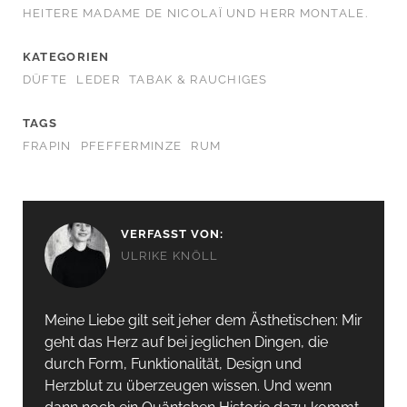
HEITERE MADAME DE NICOLAÏ UND HERR MONTALE.
KATEGORIEN
DÜFTE
LEDER
TABAK & RAUCHIGES
TAGS
FRAPIN
PFEFFERMINZE
RUM
VERFASST VON:
ULRIKE KNÖLL
Meine Liebe gilt seit jeher dem Ästhetischen: Mir
geht das Herz auf bei jeglichen Dingen, die
durch Form, Funktionalität, Design und
Herzblut zu überzeugen wissen. Und wenn