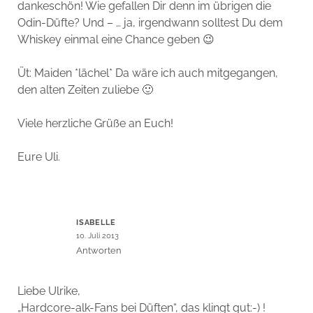
dankeschön! Wie gefallen Dir denn im übrigen die
Odin-Düfte? Und – … ja, irgendwann solltest Du dem
Whiskey einmal eine Chance geben 😉
Üt: Maiden *lächel* Da wäre ich auch mitgegangen,
den alten Zeiten zuliebe 🙂
Viele herzliche Grüße an Euch!
Eure Uli.
ISABELLE
10. Juli 2013
Antworten
Liebe Ulrike,
„Hardcore-alk-Fans bei Düften“, das klingt gut:-) !