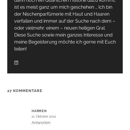
dann noch ein Quäntchen Historie dazu kommt,
ist es meist ganz um mich geschehen … Ich bin
der Nischenparfümerie mit Haut und Haaren
verfallen und immer auf der Suche nach dem –
oder vielmehr: einem – neuen heiligen Gral.
Diese Suche sowie mein ganzes Interesse und
meine Begeisterung möchte ich gerne mit Euch
teilen!
27 KOMMENTARE
HARMEN
11. Oktober 2012
Antworten