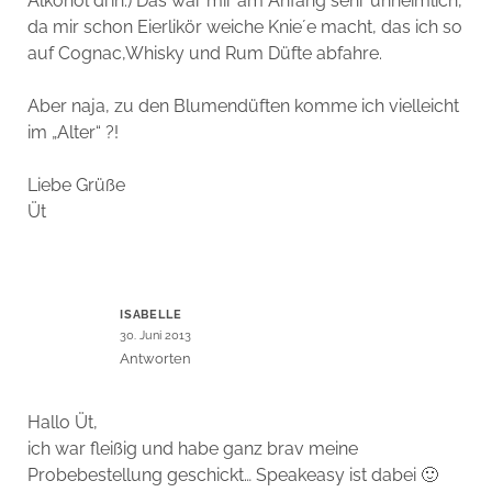
Alkohol drin.) Das war mir am Anfang sehr unheimlich,
da mir schon Eierlikör weiche Knie´e macht, das ich so
auf Cognac,Whisky und Rum Düfte abfahre.
Aber naja, zu den Blumendüften komme ich vielleicht
im „Alter“ ?!
Liebe Grüße
Üt
ISABELLE
30. Juni 2013
Antworten
Hallo Üt,
ich war fleißig und habe ganz brav meine
Probebestellung geschickt… Speakeasy ist dabei 🙂