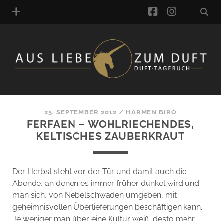
facebook
instagra
ÜBER UNS
DUFTVERZEICHNIS
MANUFAKTUREN
DUFTNOTEN
25. SEPTEMBER 2012
/
HARMEN BIRÓ
FERFAEN – WOHLRIECHENDES,
KOMMENTARE
KELTISCHES ZAUBERKRAUT
KATEGORIEN
SCHLAGWORTE
LINK-SAMMLUNG
Der Herbst steht vor der Tür und damit auch die
ARTIKEL-ARCHIV
Abende, an denen es immer früher dunkel wird und
man sich, von Nebelschwaden umgeben, mit
ONLINE-SHOP
geheimnisvollen Überlieferungen beschäftigen kann.
DAS ALZD-TEAM
Je weniger man über eine Kultur weiß, desto mehr