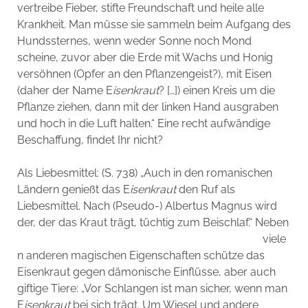
vertreibe Fieber, stifte Freundschaft und heile alle
Krankheit. Man müsse sie sammeln beim Aufgang des
Hundssternes, wenn weder Sonne noch Mond
scheine, zuvor aber die Erde mit Wachs und Honig
versöhnen (Opfer an den Pflanzengeist?), mit Eisen
(daher der Name E
isenkraut
? […]) einen Kreis um die
Pflanze ziehen, dann mit der linken Hand ausgraben
und hoch in die Luft halten.“ Eine recht aufwändige
Beschaffung, findet Ihr nicht?
Als Liebesmittel: (S. 738) „Auch in den romanischen
Ländern genießt das E
isenkraut
den Ruf als
Liebesmittel. Nach (Pseudo-) Albertus Magnus wird
der, der das Kraut trägt, tüchtig zum Beischlaf.“
Neben
viele
n anderen magischen Eigenschaften schütze das
Eisenkraut gegen dämonische Einflüsse, aber auch
giftige Tiere: „Vor Schlangen ist man sicher, wenn man
E
isenkraut
bei sich trägt. Um Wiesel und andere