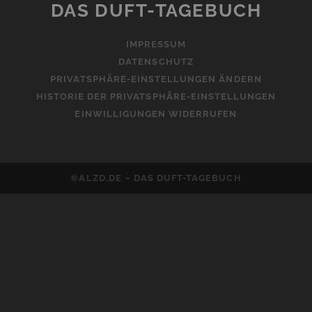
n
DAS DUFT-TAGEBUCH
a
t
IMPRESSUM
i
DATENSCHUTZ
v
PRIVATSPHÄRE-EINSTELLUNGEN ÄNDERN
e
HISTORIE DER PRIVATSPHÄRE-EINSTELLUNGEN
:
EINWILLIGUNGEN WIDERRUFEN
©ALZD.DE – DAS DUFT-TAGEBUCH