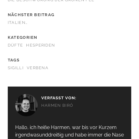
NÄCHSTER BEITRAG
ITALIEN…
KATEGORIEN
DÜFTE
HESPERIDEN
TAGS
SIGILLI
VERBENA
VERFASST VON:
HARMEN BIRÓ
Hallo, ich heiße Harmen, war bis vor Kurzem
irgendwas­unddreißig und habe immer die Nase