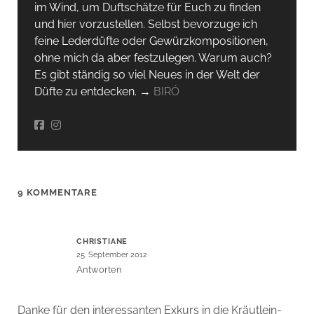
im Wind, um Duftschätze für Euch zu finden
und hier vorzustellen. Selbst bevorzuge ich
feine Lederdüfte oder Gewürzkompositionen,
ohne mich da aber festzulegen. Warum auch?
Es gibt ständig so viel Neues in der Welt der
Düfte zu entdecken. →
BIRÓ
9 KOMMENTARE
CHRISTIANE
25. September 2012
Antworten
Danke für den interessanten Exkurs in die Kräutlein-