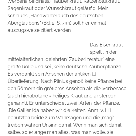
(Verbena officinalis), Taubenkraut, Katzenblutkraut,
Sagenkraut oder Wunschkraut geläufig. Mein
schlaues „Handwörterbuch des deutschen
Aberglaubens“ (Bd. 2, S. 734) soll hier einmal
auszugsweise zitiert werden:
Das Eisenkraut
spielt „in der
mittelalterlichen ‚gelehrten‘ Zauberliteratur“ eine
große Rolle und sei „keine deutsche Zauberpflanze.
Es verdankt sein Ansehen der antiken […]
Überlieferung. Nach Plinius genoß keine Pflanze bei
den Römern ein größeres Ansehen als die ‚verbenaca‘
(auch hierabotane = heiliges Kraut und aristereon
genannt). Er unterscheidet zwei ‚Arten‘ der Pflanze.
‚Die Gallier [da haben wir die Kelten, Anm. v. H.]
benutzten beide zum Wahrsagen und die ‚magi‘
treiben wahren Unsinn damit. Wenn man sich damit
salbe, so erlange man alles, was man wolle, sie