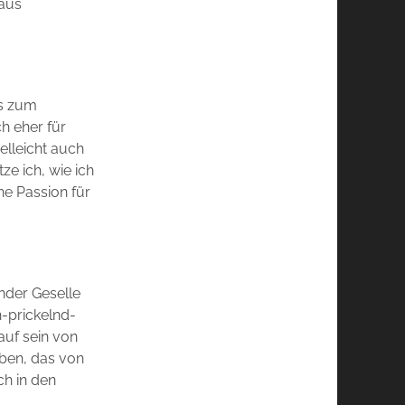
aus
as zum
h eher für
elleicht auch
ze ich, wie ich
e Passion für
nder Geselle
h-prickelnd-
auf sein von
ben, das von
ch in den