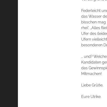
Federleicht und
das Wasser des 
bisschen mag m
rhei“, „Alles f
Ufer des (leid
Ufern vielleich
besonderen Duf
… und? Welche
Kandidaten gef
das Gewinnspi
Mitmachen!
Liebe Grüße,
Eure Ulrike.