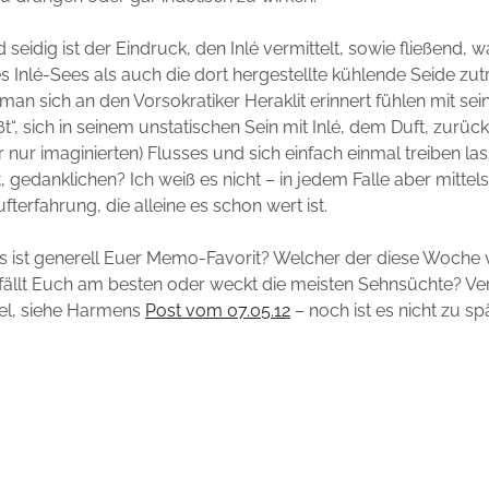
 seidig ist der Eindruck, den Inlé vermittelt, sowie fließend,
Inlé-Sees als auch die dort hergestellte kühlende Seide zutrif
an sich an den Vorsokratiker Heraklit erinnert fühlen mit se
ließt“, sich in seinem unstatischen Sein mit Inlé, dem Duft, zur
er nur imaginierten) Flusses und sich einfach einmal treiben l
t, gedanklichen? Ich weiß es nicht – in jedem Falle aber mittels
terfahrung, die alleine es schon wert ist.
s ist generell Euer Memo-Favorit? Welcher der diese Woche 
ällt Euch am besten oder weckt die meisten Sehnsüchte? Ver
el, siehe Harmens
Post vom 07.05.12
– noch ist es nicht zu s