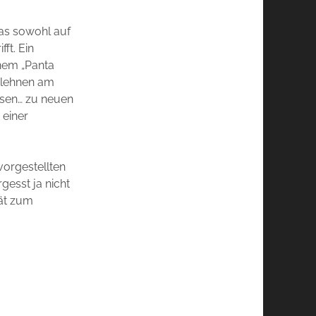
 was sowohl auf
ft. Ein
inem „Panta
ücklehnen am
assen… zu neuen
 einer
vorgestellten
gesst ja nicht
pät zum