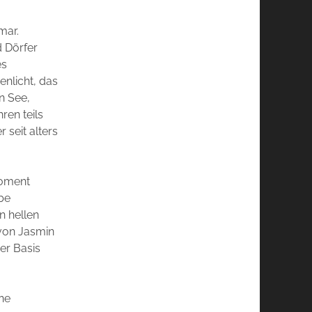
mar.
 Dörfer
es
nlicht, das
n See,
ren teils
 seit alters
Moment
rbe
n hellen
 von Jasmin
er Basis
ine