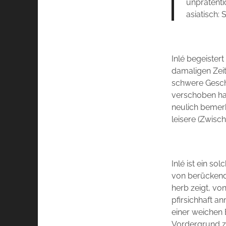
unprätent
asiatisch:
Inlé begeister
damaligen Zeit
schwere Geschü
verschoben hat
neulich bemer
leisere (Zwisc
Inlé ist ein s
von berückender
herb zeigt, vo
pfirsichhaft 
einer weichen B
Vordergrund zu