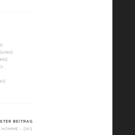
G]
OSUNG]
UNG]
[+
NG]
STER BEITRAG
– HOMME – DAS