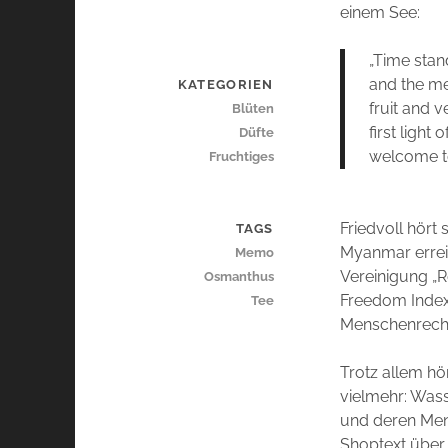
einem See:
„Time stand
and the me
KATEGORIEN
fruit and v
Blüten
first light
Düfte
welcome to
Fruchtiges
Friedvoll hört
TAGS
Myanmar errei
Memo
Vereinigung „R
Osmanthus
Freedom Index)
Tee
Menschenrechts
Trotz allem hö
vielmehr: Wasse
und deren Mens
Shoptext über 