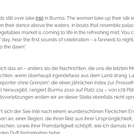
s still over lake
Inlé
in Burma. The women take up their silk 
n their dance above the waters, in boats that resemble palac
egetables market is coming to life in the refreshing mist. You 
 of day, hear the first sounds of celebration – a farewell to night
 the dawn.“
 sich das an – anders als die Nachrichten, die uns die letzten 
chten, wenn überhaupt irgendetwas aus dem Land drang. La
eporter ohne Grenzen“, die einen jährlichen Index zur Pressefr
 herausgibt, rangiert Burma 2010 auf Platz 174 – von 178 Plä
verletzungen wollen wir an dieser Stelle ebenfalls nicht sp
rt sich der See Inlé nach einem wunderschönen Fleckchen Er
r) an, einer Region, die ihren Reiz aus ihrer Ursprünglichkeit,
chen, sowie ihrer Fremdartigkeit schöpft, wie ich damals i
den Duft festgehalten habe: