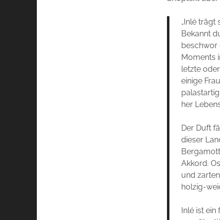
„Inlé trä
Bekannt d
beschwor e
Moments i
letzte ode
einige Fra
palastarti
her Lebens
Der Duft f
dieser Lan
Bergamotte
Akkord. Os
und zarten
holzig-wei
Inlé ist ei