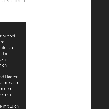
 VON XERJOFF
z auf bei
rm,
zblut zu
n dann
dazu
mich
und Haaren
Suche nach
 neuen
ie mein
e mit Euch