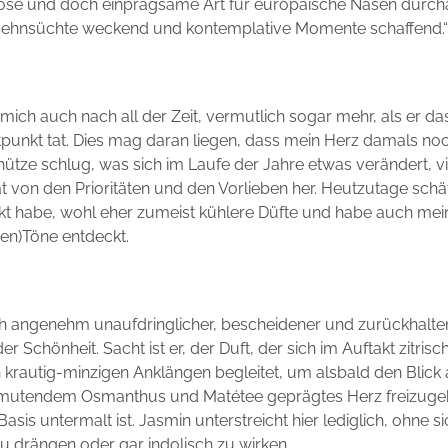
iöse und doch einprägsame Art für europäische Nasen durch
 Sehnsüchte weckend und kontemplative Momente schaffend.“
t mich auch nach all der Zeit, vermutlich sogar mehr, als er d
punkt tat. Dies mag daran liegen, dass mein Herz damals noc
tze schlug, was sich im Laufe der Jahre etwas verändert, vi
 von den Prioritäten und den Vorlieben her. Heutzutage schät
kt habe, wohl eher zumeist kühlere Düfte und habe auch mein
hen)Töne entdeckt.
olch angenehm unaufdringlicher, bescheidener und zurückhalte
 Schönheit. Sacht ist er, der Duft, der sich im Auftakt zitrisc
n krautig-minzigen Anklängen begleitet, um alsbald den Blick 
anmutendem Osmanthus und Matétee geprägtes Herz freizuge
asis untermalt ist. Jasmin unterstreicht hier lediglich, ohne si
 drängen oder gar indolisch zu wirken.