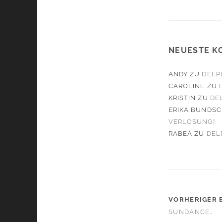
NEUESTE K
ANDY
ZU
DELP
CAROLINE
ZU
KRISTIN
ZU
DE
ERIKA BUNDS
VERLOSUNG]
RABEA
ZU
DEL
VORHERIGER 
SUNDANCE…