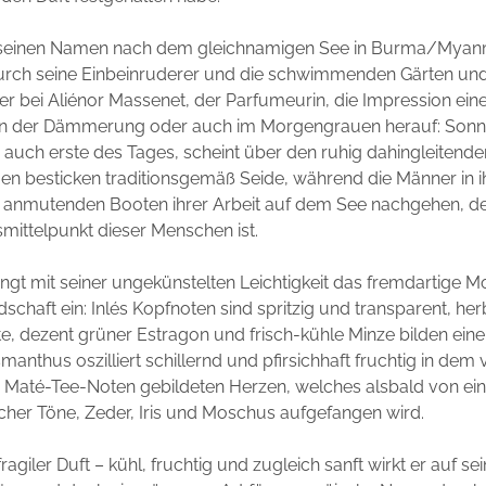
gt seinen Namen nach dem gleichnamigen See in Burma/Myan
urch seine Einbeinruderer und die schwimmenden Gärten und
r bei Aliénor Massenet, der Parfumeurin, die Impression ein
n der Dämmerung oder auch im Morgengrauen herauf: Sonne
r auch erste des Tages, scheint über den ruhig dahingleitende
uen besticken traditionsgemäß Seide, während die Männer in ih
g anmutenden Booten ihrer Arbeit auf dem See nachgehen, der
mittelpunkt dieser Menschen ist.
ängt mit seiner ungekünstelten Leichtigkeit das fremdartige 
dschaft ein: Inlés Kopfnoten sind spritzig und transparent, he
, dezent grüner Estragon und frisch-kühle Minze bilden eine
manthus oszilliert schillernd und pfirsichhaft fruchtig in dem
 Maté-Tee-Noten gebildeten Herzen, welches alsbald von ein
cher Töne, Zeder, Iris und Moschus aufgefangen wird.
n fragiler Duft – kühl, fruchtig und zugleich sanft wirkt er auf se