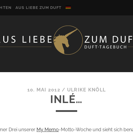
CHTEN
AUS LIEBE ZUM DUFT
10. MAI 2012
/
ULRIKE KNÖLL
INLÉ…
mer Drei unserer
My Memo
-Motto-Woche und sieht sich ben