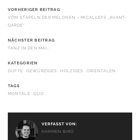
VORHERIGER BEITRAG
VOM STAPELN DER MELONEN – MICALLEFS „AVANT-
GARDE“
NÄCHSTER BEITRAG
TANZ IN DEN MAI…
KATEGORIEN
DÜFTE
GEWÜRZIGES
HOLZIGES
ORIENTALEN
TAGS
MONTALE
OUD
VERFASST VON:
HARMEN BIRÓ