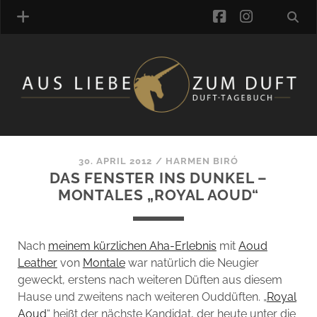
facebook
instagra
ÜBER UNS
DUFTVERZEICHNIS
MANUFAKTUREN
DUFTNOTEN
30. APRIL 2012
/
HARMEN BIRÓ
DAS FENSTER INS DUNKEL –
KOMMENTARE
MONTALES „ROYAL AOUD“
KATEGORIEN
SCHLAGWORTE
LINK-SAMMLUNG
Nach
meinem kürzlichen Aha-Erlebnis
mit
Aoud
ARTIKEL-ARCHIV
Leather
von
Montale
war natürlich die Neugier
geweckt, erstens nach weiteren Düften aus diesem
ONLINE-SHOP
Hause und zweitens nach weiteren Ouddüften. „
Royal
DAS ALZD-TEAM
Aoud
“ heißt der nächste Kandidat, der heute unter die