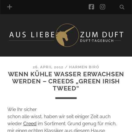
facebook
instagra
ÜBER UNS
DUFTVERZEICHNIS
MANUFAKTUREN
DUFTNOTEN
26. APRIL 2012
/
HARMEN BIRÓ
WENN KÜHLE WASSER ERWACHSEN
KOMMENTARE
WERDEN – CREEDS „GREEN IRISH
KATEGORIEN
TWEED“
SCHLAGWORTE
LINK-SAMMLUNG
ARTIKEL-ARCHIV
Wie Ihr sicher
schon alle wisst, haben wir seit einiger Zeit auch
ONLINE-SHOP
wieder
Creed
im Sortiment. Grund genug für mich,
DAS ALZD-TEAM
mir einen echten Klassiker aus diesem Hause