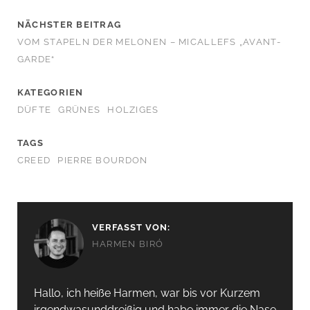
NÄCHSTER BEITRAG
VOM STAPELN DER MELONEN – MICALLEFS „AVANT-
GARDE“
KATEGORIEN
DÜFTE
GRÜNES
HOLZIGES
TAGS
CREED
PIERRE BOURDON
VERFASST VON:
HARMEN BIRÓ
Hallo, ich heiße Harmen, war bis vor Kurzem
irgendwas­unddreißig und habe immer die Nase