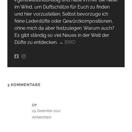
im Wind, um Duftschätze für Euch zu finden
und hier vorzustellen. Selbst bevorzuge ich
feine Lederdüfte oder Gewürzkompositionen,
ohne mich da aber festzulegen. Warum auch?
Es gibt ständig so viel Neues in der Welt der
Düfte zu entdecken. →
BIRÓ
3 KOMMENTARE
ÜT
29. Dezember 2012
Antworten