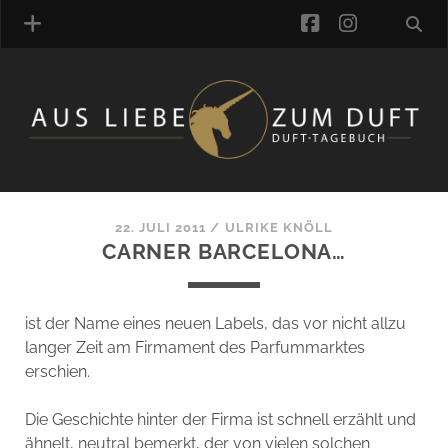
facebook
instagra
ÜBER UNS
DUFTVERZEICHNIS
MANUFAKTUREN
DUFTNOTEN
22. JULI 2011
/
ULRIKE KNÖLL
CARNER BARCELONA…
KOMMENTARE
KATEGORIEN
SCHLAGWORTE
ist der Name eines neuen Labels, das vor nicht allzu
LINK-SAMMLUNG
langer Zeit am Firmament des Parfummarktes
ARTIKEL-ARCHIV
erschien.
ONLINE-SHOP
Die Geschichte hinter der Firma ist schnell erzählt und
DAS ALZD-TEAM
ähnelt, neutral bemerkt, der von vielen solchen