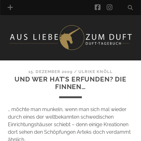
facebook
instagra
ÜBER UNS
DUFTVERZEICHNIS
MANUFAKTUREN
DUFTNOTEN
15. DEZEMBER 2009
/
ULRIKE KNÖLL
UND WER HAT’S ERFUNDEN? DIE
KOMMENTARE
FINNEN…
KATEGORIEN
SCHLAGWORTE
LINK-SAMMLUNG
… möchte man munkeln, wenn man sich mal wieder
ARTIKEL-ARCHIV
durch eines der weltbekannten schwedischen
Einrichtungshäuser schiebt – denn einige Kreationen
ONLINE-SHOP
dort sehen den Schöpfungen Arteks doch verdammt
DAS ALZD-TEAM
ähnlich…