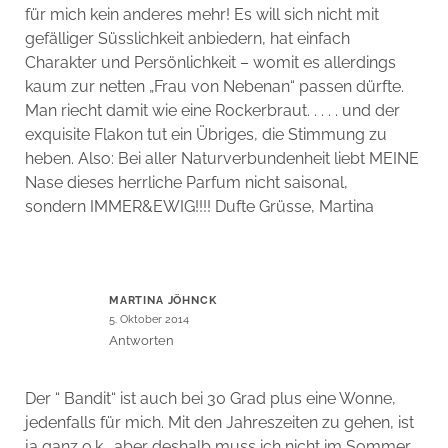
für mich kein anderes mehr! Es will sich nicht mit
gefälliger Süsslichkeit anbiedern, hat einfach
Charakter und Persönlichkeit – womit es allerdings
kaum zur netten „Frau von Nebenan“ passen dürfte.
Man riecht damit wie eine Rockerbraut. . . . . und der
exquisite Flakon tut ein Übriges, die Stimmung zu
heben. Also: Bei aller Naturverbundenheit liebt MEINE
Nase dieses herrliche Parfum nicht saisonal,
sondern IMMER&EWIG!!!! Dufte Grüsse, Martina
MARTINA JÖHNCK
5. Oktober 2014
Antworten
Der “ Bandit“ ist auch bei 30 Grad plus eine Wonne,
jedenfalls für mich. Mit den Jahreszeiten zu gehen, ist
ja ganz o.k., aber deshalb muss ich nicht im Sommer