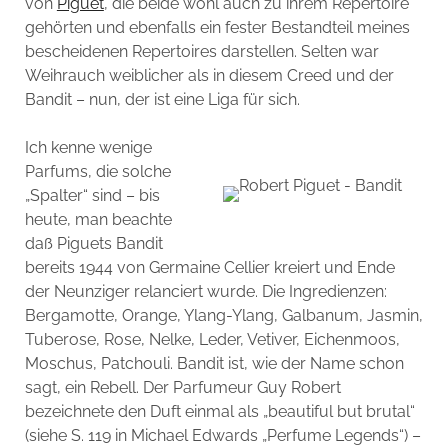
von
Piguet
, die beide wohl auch zu ihrem Repertoire
gehörten und ebenfalls ein fester Bestandteil meines
bescheidenen Repertoires darstellen. Selten war
Weihrauch weiblicher als in diesem Creed und der
Bandit – nun, der ist eine Liga für sich.
Ich kenne wenige
Parfums, die solche
„Spalter“ sind – bis
heute, man beachte
daß Piguets Bandit
bereits 1944 von Germaine Cellier kreiert und Ende
der Neunziger relanciert wurde. Die Ingredienzen:
Bergamotte, Orange, Ylang-Ylang, Galbanum, Jasmin,
Tuberose, Rose, Nelke, Leder, Vetiver, Eichenmoos,
Moschus, Patchouli. Bandit ist, wie der Name schon
sagt, ein Rebell. Der Parfumeur Guy Robert
bezeichnete den Duft einmal als „beautiful but brutal“
(siehe S. 119 in Michael Edwards „Perfume Legends“) –