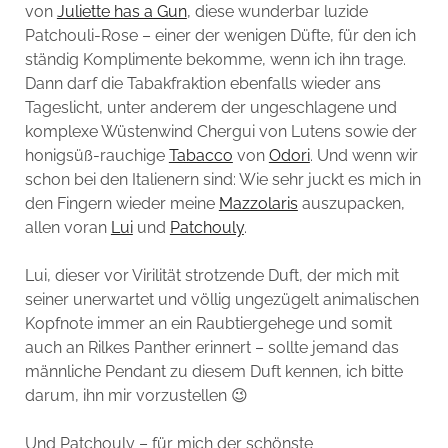
von
Juliette has a Gun
, diese wunderbar luzide
Patchouli-Rose – einer der wenigen Düfte, für den ich
ständig Komplimente bekomme, wenn ich ihn trage.
Dann darf die Tabakfraktion ebenfalls wieder ans
Tageslicht, unter anderem der ungeschlagene und
komplexe Wüstenwind Chergui von Lutens sowie der
honigsüß-rauchige
Tabacco
von
Odori
. Und wenn wir
schon bei den Italienern sind: Wie sehr juckt es mich in
den Fingern wieder meine
Mazzolaris
auszupacken,
allen voran
Lui
und
Patchouly
.
Lui, dieser vor Virilität strotzende Duft, der mich mit
seiner unerwartet und völlig ungezügelt animalischen
Kopfnote immer an ein Raubtiergehege und somit
auch an Rilkes Panther erinnert – sollte jemand das
männliche Pendant zu diesem Duft kennen, ich bitte
darum, ihn mir vorzustellen 😉
Und Patchouly – für mich der schönste