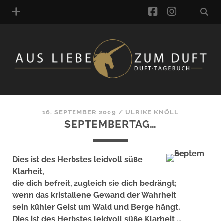
facebook
instagra
ÜBER UNS
DUFTVERZEICHNIS
MANUFAKTUREN
DUFTNOTEN
16. SEPTEMBER 2009
/
ULRIKE KNÖLL
SEPTEMBERTAG…
KOMMENTARE
KATEGORIEN
SCHLAGWORTE
Dies ist des Herbstes leidvoll süße
LINK-SAMMLUNG
Klarheit,
ARTIKEL-ARCHIV
die dich befreit, zugleich sie dich bedrängt;
wenn das kristallene Gewand der Wahrheit
ONLINE-SHOP
sein kühler Geist um Wald und Berge hängt.
DAS ALZD-TEAM
Dies ist des Herbstes leidvoll süße Klarheit …