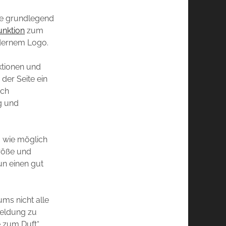
te grundlegend
unktion
zum
odernem Logo.
ktionen und
der Seite ein
uch
g und
m wie möglich
Größe und
un einen gut
ums nicht alle
meldung zu
e zum Duft“