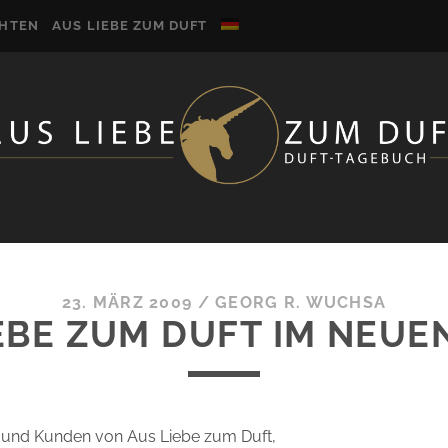
CHTEN
AUS LIEBE ZUM DUFT
23. MÄRZ 2009
/
GEORG R. WUCHSA
EBE ZUM DUFT IM NEUE
 und Kunden von Aus Liebe zum Duft,