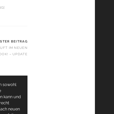
NG]
STER BEITRAG
DUFT IM NEUEN
OOK! – UPDATE
ch sowohl
e
ken kann und
recht
nach neuen