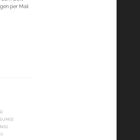
ngen per Mail
G]
OSUNG]
UNG]
[+