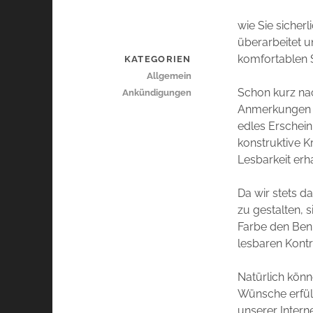
wie Sie siche
überarbeitet 
komfortablen 
KATEGORIEN
Allgemein
Schon kurz na
Ankündigungen
Anmerkungen se
edles Erschein
konstruktive K
Lesbarkeit erha
Da wir stets 
zu gestalten, 
Farbe den Benu
lesbaren Kontr
Natürlich könn
Wünsche erfül
unserer Intern