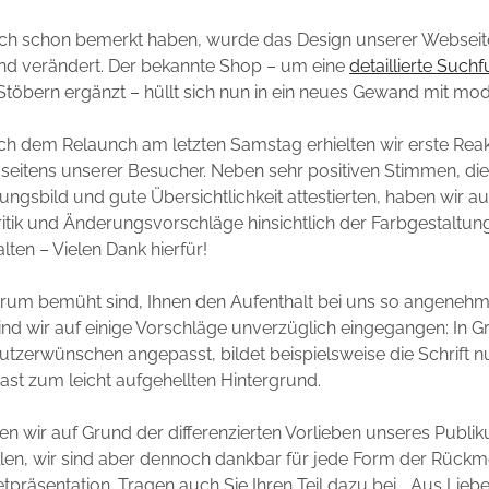
rlich schon bemerkt haben, wurde das Design unserer Websei
und verändert. Der bekannte Shop – um eine
detaillierte Suchf
Stöbern ergänzt – hüllt sich nun in ein neues Gewand mit m
ch dem Relaunch am letzten Samstag erhielten wir erste Rea
itens unserer Besucher. Neben sehr positiven Stimmen, die 
ungsbild und gute Übersichtlichkeit attestierten, haben wir a
ritik und Änderungsvorschläge hinsichtlich der Farbgestaltun
lten – Vielen Dank hierfür!
darum bemüht sind, Ihnen den Aufenthalt bei uns so angeneh
sind wir auf einige Vorschläge unverzüglich eingegangen: In 
tzerwünschen angepasst, bildet beispielsweise die Schrift n
ast zum leicht aufgehellten Hintergrund.
en wir auf Grund der differenzierten Vorlieben unseres Publik
len, wir sind aber dennoch dankbar für jede Form der Rück
etpräsentation. Tragen auch Sie Ihren Teil dazu bei, „Aus Lieb