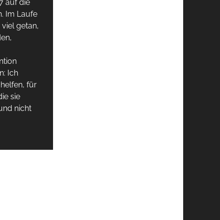
7 auf die
n. Im Laufe
 viel getan,
den,
ntion
: Ich
elfen, für
ie sie
und nicht