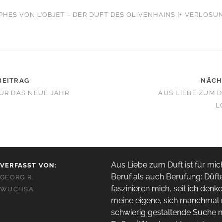
PHES VON L’OBJET – DER DUFT DES OLIVENHAINS [+ VERLOSU
BEITRAG
NÄCH
ÜR DAS NEUE JAHR
AUS LIEBE ZUM 
L
Aus Liebe zum Duft ist für mi
VERFASST VON:
Beruf als auch Berufung: Düft
GEORG R.
faszinieren mich, seit ich den
WUCHSA
meine eigene, sich manchmal 
schwierig gestaltende Suche 