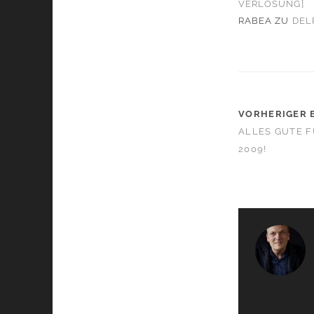
VERLOSUNG]
RABEA
ZU
DEL
VORHERIGER 
ALLES GUTE F
2009!