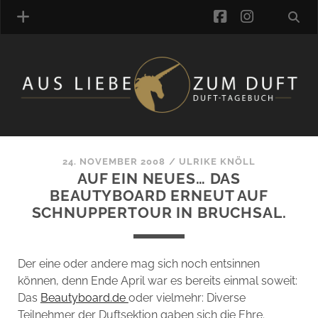
facebook
instagra
ÜBER UNS
DUFTVERZEICHNIS
MANUFAKTUREN
DUFTNOTEN
24. NOVEMBER 2008
/
ULRIKE KNÖLL
AUF EIN NEUES… DAS
KOMMENTARE
BEAUTYBOARD ERNEUT AUF
KATEGORIEN
SCHNUPPERTOUR IN BRUCHSAL.
SCHLAGWORTE
LINK-SAMMLUNG
ARTIKEL-ARCHIV
Der eine oder andere mag sich noch entsinnen
können, denn Ende April war es bereits einmal soweit:
ONLINE-SHOP
Das
Beautyboard.de
oder vielmehr: Diverse
DAS ALZD-TEAM
Teilnehmer der Duftsektion gaben sich die Ehre.