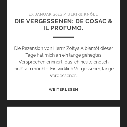
17. JANUAR 2012
/
ULRIKE KNÖLL
DIE VERGESSENEN: DE COSAC &
IL PROFUMO.
Die Rezension von Herrn Zoltys À bientôt dieser
Tage hat mich an ein lange gehegtes
Versprechen erinnert, das ich heute endlich
einlösen möchte: Ein wirklich Vergessener, lange
Vergessener…
DIE
WEITERLESEN
VERGESSENEN:
DE
COSAC
&
IL