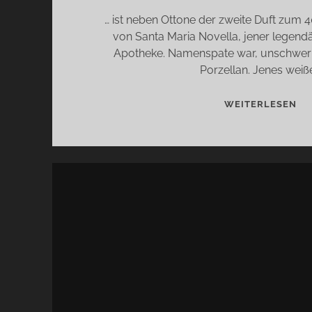
… ist neben Ottone der zweite Duft zum 
von Santa Maria Novella, jener legendä
Apotheke. Namenspate war, unschwer 
Porzellan. Jenes weiß
SA
WEITERLESEN
MA
NO
PO
…