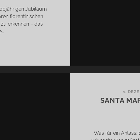
400jährigen Jubiläum
ren florentinischen
zu erkennen – das
e…
NTA
RIA
VELLAS
RCELLANA
1. DEZ
SANTA MAR
Was für ein Anlass: