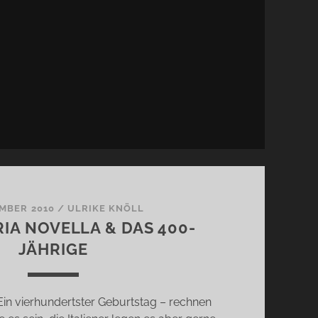
EMBER 2010
/
ULRIKE KNÖLL
IA NOVELLA & DAS 400-
JÄHRIGE
 Ein vierhundertster Geburtstag – rechnen